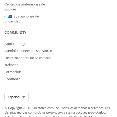
reclamaciones al agente de su centro de contacto.
Centro de preferencias de
cookies
CONSULTE TAMBIÉN:
Sus opciones de
Subagentes
privacidad
Acciones de agentes
COMMUNITY
AppExchange
¿RESOLVIÓ ESTE ARTÍCULO SU PROBLEMA?
Administradores de Salesforce
¡Háganos saber cómo podemos mejorar!
Desarrolladores de Salesforce
Sí
No
Trailhead
Formación
Confianza
Select Org
Español
© Copyright 2026, Salesforce.com Inc. Todos los derechos reservados. Las
distintas marcas comerciales pertenecen a sus respectivos propietarios.