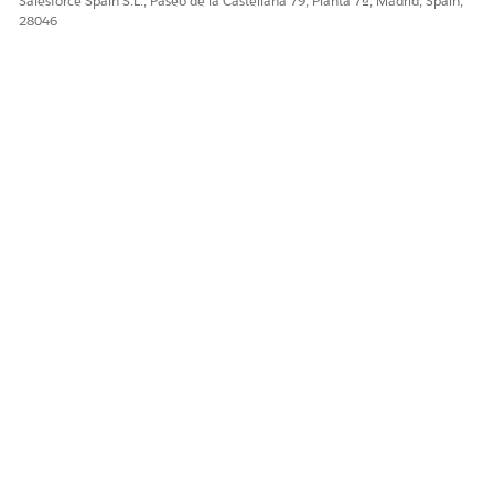
Salesforce Spain S.L., Paseo de la Castellana 79, Planta 7ª, Madrid, Spain,
28046