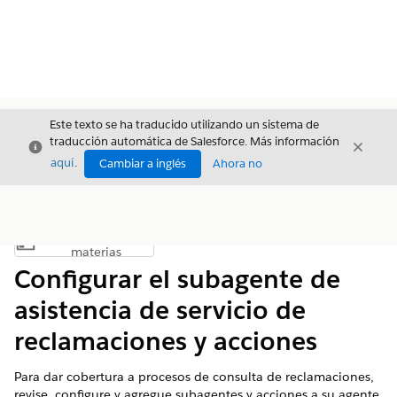
Este texto se ha traducido utilizando un sistema de
traducción automática de Salesforce. Más información
Cerrar
Cerrar
Cerrar
aquí
.
Cambiar a inglés
Ahora no
Índice de
Mostrar índice de materias
materias
Configurar el subagente de
asistencia de servicio de
reclamaciones y acciones
Para dar cobertura a procesos de consulta de reclamaciones,
revise, configure y agregue subagentes y acciones a su agente