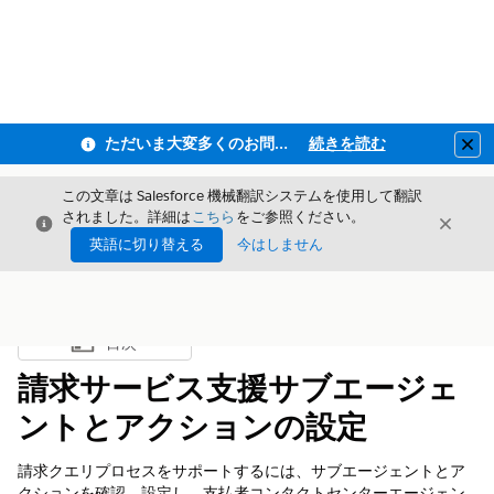
ただいま大変多くのお問い合わせをいただいており、ご連絡までにお時間を頂戴しております
続きを読む
Clo
この文章は Salesforce 機械翻訳システムを使用して翻訳
されました。詳細は
こちら
をご参照ください。
閉じる
閉じ
閉じる
英語に切り替える
今はしません
目次
目次を表示
請求サービス支援サブエージェ
ントとアクションの設定
請求クエリプロセスをサポートするには、サブエージェントとア
クションを確認、設定し、支払者コンタクトセンターエージェン