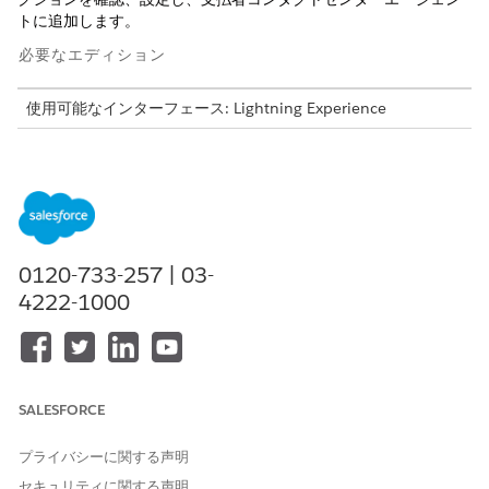
トに追加します。
必要なエディション
使用可能なインターフェース: Lightning Experience
使用可能なエディション: Agentforce for Health Cloudおよび
Agentforce Employee Agentアドオンライセンスが付属する
Enterprise
Edition、
Performance
Edition、および
Unlimited
Edition
必要なユーザー権限
0120-733-257 | 03-
4222-1000
サブエージェントとアクショ
AIエージェントの管理とエー
ンを管理する
ジェントタイプ
の必要な権限
請求サービス支援サブエージェントが有効になっていることを
確認します。
SALESFORCE
[請求の検索] アクションと [請求概要を取得] アクションが有
効で、請求サービスアシスタンスサブエージェントに関連付け
プライバシーに関する声明
られていることを確認します。
[Claims Service Assistance (請求サービス支援)] サブエージェ
セキュリティに関する声明