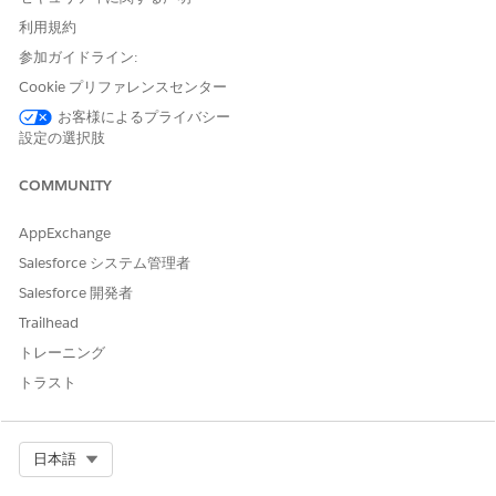
ントをコンタクトセンターのエージェントに追加します。
利用規約
参加ガイドライン:
関連項目:
Cookie プリファレンスセンター
サブエージェント
お客様によるプライバシー
エージェントアクション
設定の選択肢
COMMUNITY
この記事で問題は解決されましたか?
AppExchange
ご意見をお待ちしております。
Salesforce システム管理者
はい
いいえ
Salesforce 開発者
Trailhead
トレーニング
トラスト
Select Org
日本語