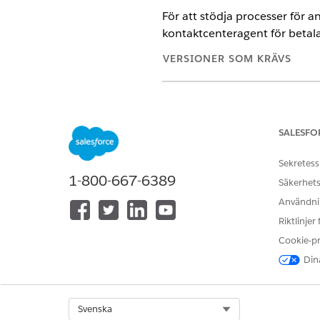
För att stödja processer för a
kontaktcenteragent för betala
VERSIONER SOM KRÄVS
Tillgängliga i: Lightning Experi
Tillgängliga i:
Enterprise
,
Perfo
Employee Agent
SALESFO
Sekretess
1-800-667-6389
Säkerhets
Hantera underagenter och åtgär
Användnin
Riktlinjer
Kontrollera att underagenten 
Cookie-p
Kontrollera att åtgärderna 
Dina
anspråksservice.
Lägg till underagenten Hjälp 
SE ÄVEN:
Select Org
Svenska