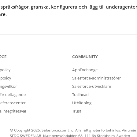
nspråksfrågor, granska, konfigurera och lägg till underagenter 
re.
ence
rmance
och
Unlimited
Editions med tilläggslicenserna Agentforce f
RCE
COMMUNITY
policy
AppExchange
ANVÄNDARBEHÖRIGHETER SOM KRÄVS
policy
Salesforce-administratörer
der:
Hantera AI-agenter OCH
de b
gsvillkor
Salesforce-utvecklare
agenttyp
 för deltagande
Trailhead
för hjälp med anspråksservice är aktiv.
referenscenter
Utbildning
Hitta anspråk och Hämta anspråkssammanfattning är aktiva och ass
 integritetsval
Trust
med anspråksservice till ditt kontaktcenters agent.
© Copyright 2026, Salesforce.com Inc. Alla rättigheter förbehålles. Varumärk
SFDC SWEDEN AB, Klarabergsviadukten 63, 111 64 Stockholm, Sweden