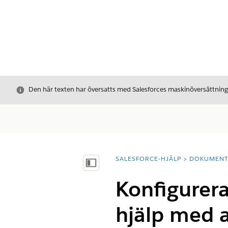
Stäng
Den här texten har översatts med Salesforces maskinöversättnin
SALESFORCE-HJÄLP
DOKUMEN
Du är här:
Visa innehållsförteckning
Konfigurer
hjälp med 