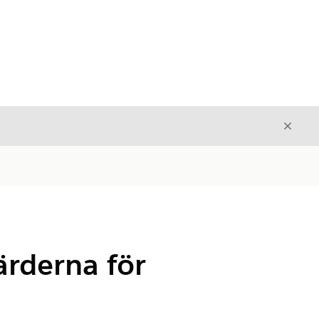
Stäng
Stäng
ärderna för