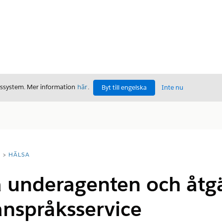
gssystem. Mer information
här
.
Byt till engelska
Inte nu
T
HÄLSA
a underagenten och åtg
anspråksservice