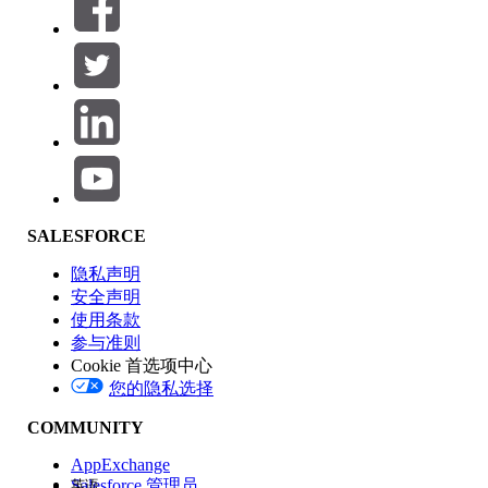
筛选器 (0)
选择筛选器
添加
产品区域
SALESFORCE
功能影响
隐私声明
安全声明
使用条款
参与准则
Cookie 首选项中心
版本
您的隐私选择
COMMUNITY
AppExchange
Salesforce 管理员
英语