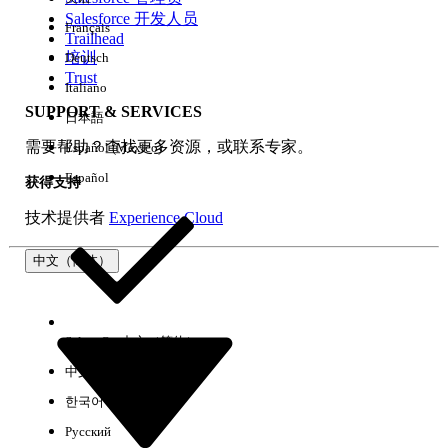
Salesforce 开发人员
Français
体验
Trailhead
培训
Deutsch
Trust
Italiano
SUPPORT & SERVICES
日本語
全部清除
完成
需要帮助？查找更多资源，或联系专家。
Español (México)
Español
获得支持
技术提供者
Experience Cloud
中文（简体）
Select Org
中文（简体）
中文（繁体）
한국어
Русский
没有结果