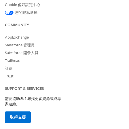
元素,在「取得索賠」流程中新增或移除對應欄位。
Cookie 偏好設定中心
開啟 Data 360
。
您的隱私選擇
如果索賠資料儲存在外部零複製系統中,請設定
Data 360 零複
製
連線。
COMMUNITY
設定支援索賠的 DMO 資料串流。
設定「索賠」物件的資料串流。
AppExchange
Salesforce 管理員
Salesforce 開發人員
Trailhead
備註
訓練
如果組織中缺少「個人 DMO 生日」欄位以及「索賠
Trust
DMO 帳單開始日期」、「帳單結束日期」和「起始日
期」欄位,則您必須安裝額外的受管理封裝。請向您的帳
SUPPORT & SERVICES
戶小組詢問安裝連結。
需要協助嗎？尋找更多資源或與專
家連線。
欄位
資料類型
標籤 (如果與
DMO 標籤不同)
取得支援
索賠識別碼
文字 - 主要索引
索賠號碼
鍵