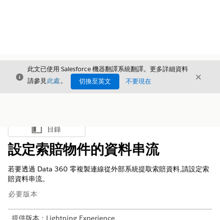
此文已使用 Salesforce 機器翻譯系統翻譯。更多詳細資料
結束
結束
結束
請參見
此處
。
切換至英文
不要現在
目錄
顯示目錄
設定索賠物件的資料串流
若要透過 Data 360 零複製連線從外部系統提取索賠資料,請設定索
賠資料串流。
必要版本
提供版本：Lightning Experience