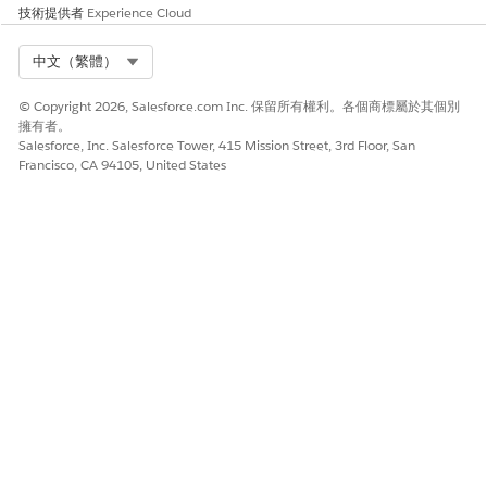
技術提供者
Experience Cloud
帳單開始日期
日期
服務開始日期
Select Org
中文（繁體）
帳單結束日期
日期
服務結束日期
© Copyright 2026, Salesforce.com Inc. 保留所有權利。各個商標屬於其個別
起始日期
日期
索賠建立日期
擁有者。
Salesforce, Inc. Salesforce Tower, 415 Mission Street, 3rd Floor, San
索賠者
文字
病患
Francisco, CA 94105, United States
服務位置
文字
服務機構
名稱
文字
宣告名稱
描述
文字
索賠描述
摘要
文字
索賠摘要
種類
文字
類型
文字
子類型
文字
狀態
文字