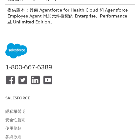
提供版本：具備 Agentforce for Health Cloud 和 Agentforce
Employee Agent 附加元件授權的
Enterprise
、
Performance
及
Unlimited
Edition。
所需的使用者權限
若要存取 Data Cloud 設定:
系統管理員設定檔
或
1-800-667-6389
「Data Cloud 結構設計師」權
限集
編輯資料串流：
「Data Cloud 結構設計師」權
限集
SALESFORCE
為了即時索賠可視性,索賠資料會直接從外部零複製系統串流至
Data 360,然後 Agentforce 使用資料模型物件 (DMO) 來存取此資
隱私權聲明
料。「尋找索賠」動作會透過「取得索賠」流程提取資料,此流程會
安全性聲明
使用一組欄位來收集索賠記錄詳細資料。如果欄位集不完整或不準
使用條款
確,流程和動作會錯誤排除。若要確保流程與動作正確執行,請在資料
串流中對應索賠 DMO 的索賠欄位。您可以透過更新「取得記錄」
參與原則