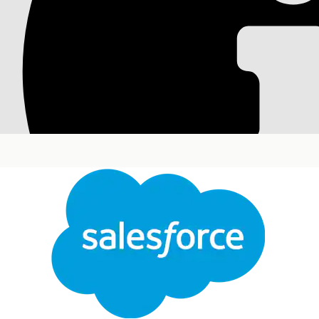
Gegevensstromen c
voor dekking van l
Configureer voor het definiëren van de gegevens
gegevensstromen voor de dekking van leden.
Vereiste editions
Beschikbaar in: Lightning Experience
Beschikbaar in:
Enterprise
,
Performance
en
Unlim
Agentforce Employee Agent
Ve
Toegang tot Set-up van Data Cloud: