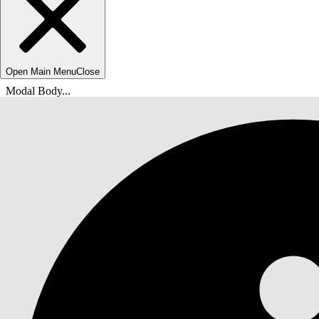
Open Main Menu
Close
Modal Body...
U bent hier:
Help van Salesforce
Documenten
Status