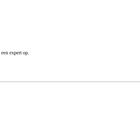
plan en Individu abonnee ontbreken in uw organisatie, moe
26.
Gegevenstype
Tekst
 een expert op.
Tekst
Tekst
Tekst
Tekst
Tekst
Tekst
Tekst
Datum
Datum
Tekst
Tekst