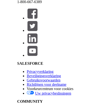
1-800-667-6389
Een gegevensstroom bewerken:
Data 360 slaat de details van het ledenplan en de
Sluiten
Item van dekkingsvoordeel, Limiet van item van de
het ledenplan en de dekkingsgegevens toe te wijze
Deze tekst werd vertaald aan de hand van het systeem voor automatische vertaling van Sale
ledendekking toegang heeft tot de juiste informat
Salesforce Help | Article
Schakel Data 360 in
.
Configureer gegevensstromen voor de DMO's die 
Configureer de gegevensstroom voor het obj
Veld
Sluiten
Sluiten
ID van individu
SALESFORCE
Voornaam
Achternaam
Privacyverklaring
Beveiligingsverklaring
Geboortedatum
Gebruiksvoorwaarden
ID van externe record
Richtlijnen voor deelname
Voorkeurcentrum voor cookies
Leeftijd
Uw privacybeslissingen
Woordgeslacht
Configureer de gegevensstroom voor het obj
COMMUNITY