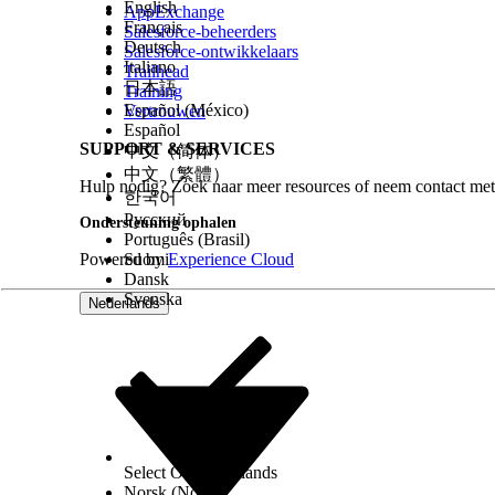
English
AppExchange
Français
Salesforce-beheerders
Opmerking
Deutsch
Salesforce-ontwikkelaars
Italiano
Trailhead
Als de velden Individu lid van DMO Lid
日本語
Training
update van de organisatie eind maart '
Español (México)
Vertrouwen
Español
SUPPORT & SERVICES
中文（简体）
Veld
中文（繁體）
Plan-ID van lid
Hulp nodig? Zoek naar meer resources of neem contact met
한국어
Lid individu
Русский
Ondersteuning ophalen
Naam
Português (Brasil)
Powered by
Suomi
Experience Cloud
Individu van abonnee
Dansk
Lidnummer
Svenska
Nederlands
Groepsnummer
Planstatus
Plantype
Van kracht vanaf datum
Van kracht tot datum
Relatie met abonnee
Select Org
Nederlands
Naam primaire zorgarts
Norsk (Noors)