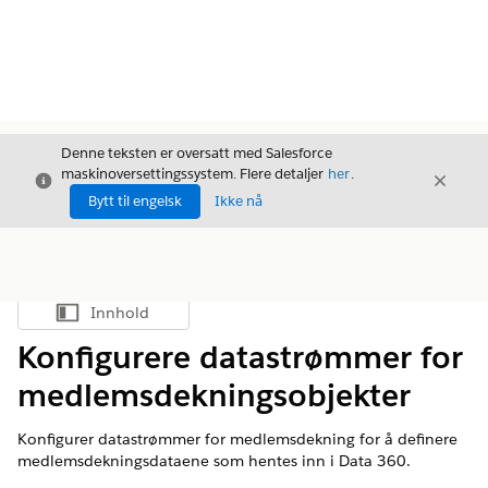
Denne teksten er oversatt med Salesforce
maskinoversettingssystem. Flere detaljer
her
.
Avslutt
Avslut
Avslutt
Bytt til engelsk
Ikke nå
Innhold
Vis innholdsfortegnelse
Konfigurere datastrømmer for
medlemsdekningsobjekter
Konfigurer datastrømmer for medlemsdekning for å definere
medlemsdekningsdataene som hentes inn i Data 360.