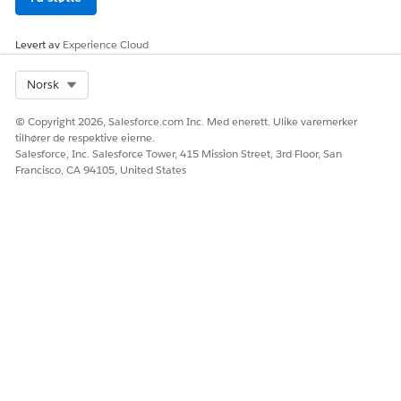
Kjønn
Tekst
Levert av
Experience Cloud
Konfigurer datastrømmen for Medlemsplan-objektet.
Select Org
Norsk
© Copyright 2026, Salesforce.com Inc. Med enerett. Ulike varemerker
tilhører de respektive eierne.
MERK
Salesforce, Inc. Salesforce Tower, 415 Mission Street, 3rd Floor, San
Hvis feltene Medlems enkeltperson og Abonnent
Francisco, CA 94105, United States
enkeltperson mangler i organisasjonen, må du
vente på at organisasjonsoppdateringen kommer
sent 26. mars.
FELT
DATATYPE
ID for medlemsplan
Tekst
Medlem enkeltperson
Tekst
Navn
Tekst