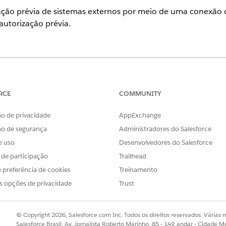
zação prévia de sistemas externos por meio de uma conexão 
autorização prévia.
ience
se
,
Performance
e
Unlimited
com as licenças de complemento Agen
RCE
COMMUNITY
o de privacidade
AppExchange
PERMISSÕES DE USUÁRIO NECESSÁRIAS
ão de segurança
Administradores do Salesforce
 Data Cloud:
Perfil de administrador d
e uso
Desenvolvedores do Salesforce
OU
s de participação
Trailhead
 preferência de cookies
Treinamento
Conjunto de permissões d
s opções de privacidade
Trust
Conjunto de permissões de A
ção prévia em tempo real, os dados de autorização prévia fl
© Copyright 2026, Salesforce.com Inc. Todos os direitos reservados. Várias m
ata Cloud. Então, o Agentforce acessa esses dados usando 
Salesforce Brasil, Av. Jornalista Roberto Marinho, 85 - 14º andar - Cidade M