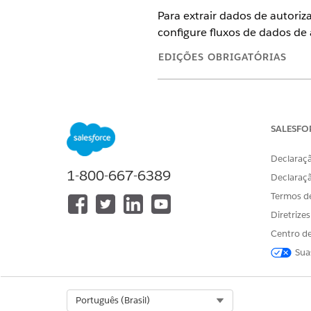
Para extrair dados de autori
configure fluxos de dados de 
EDIÇÕES OBRIGATÓRIAS
Disponível em: Lightning Exper
Disponível em: Edições
Enterpri
Agentforce Employee Agent.
SALESFO
Declaraçã
1-800-667-6389
Declaraç
Para acessar a Configuração do
Termos d
Diretrize
Centro de
Sua
Para editar um fluxo de dados:
Para visibilidade de autoriza
Select Org
Português (Brasil)
cópia zero externos para o D