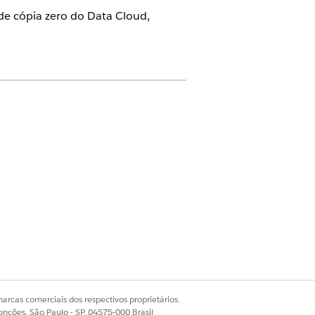
de cópia zero do Data Cloud,
tforce para Health Cloud e
o sistema
e Arquiteto do Data Cloud
rquiteto do Data Cloud
uem diretamente de sistemas de
arcas comerciais dos respectivos proprietários.
Objetos de modelo de dados
onções, São Paulo - SP, 04575-000 Brasil