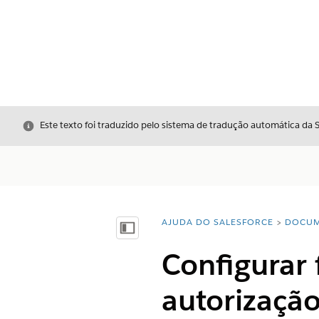
Fechar
Este texto foi traduzido pelo sistema de tradução automática da 
AJUDA DO SALESFORCE
DOCUM
Você está aqui:
Mostrar índice
Configurar 
autorização