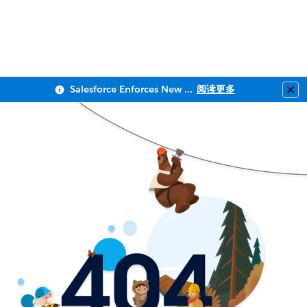
Salesforce Enforces New Security Requirements in Summer 2026
阅读更多
Clo