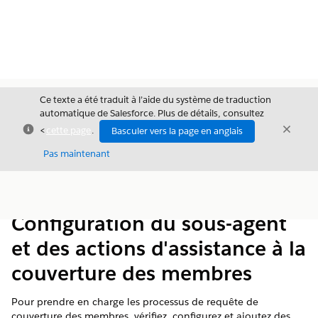
Ce texte a été traduit à l’aide du système de traduction
automatique de Salesforce. Plus de détails, consultez
Fermer
Ferme
<
cette page
.
Basculer vers la page en anglais
Fermer
Pas maintenant
Table des
Afficher la table des matières
matières
Configuration du sous-agent
et des actions d'assistance à la
couverture des membres
Pour prendre en charge les processus de requête de
couverture des membres, vérifiez, configurez et ajoutez des