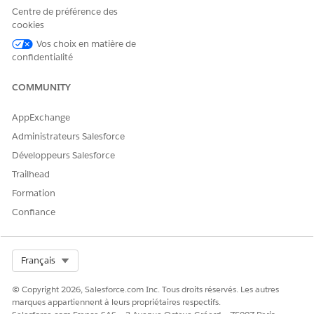
actives et associées au sous-agent Assistance à la
Centre de préférence des
couverture du membre.
cookies
Ajoutez le sous-agent Assistance de couverture des
Vos choix en matière de
membres à l'agent de votre centre de contact.
confidentialité
VOIR ÉGALEMENT :
COMMUNITY
Sous-agents
Actions de l'agent
AppExchange
Administrateurs Salesforce
Développeurs Salesforce
CET ARTICLE A-T-IL RÉSOLU VOTRE PROBLÈME ?
Trailhead
Dites-nous ce que nous pouvons améliorer !
Formation
Confiance
Oui
Non
Select Org
Français
© Copyright 2026, Salesforce.com Inc. Tous droits réservés. Les autres
marques appartiennent à leurs propriétaires respectifs.