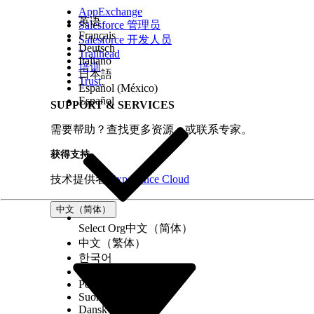
AppExchange
英语
Salesforce 管理员
Français
Salesforce 开发人员
Deutsch
Trailhead
Italiano
培训
日本語
Trust
Español (México)
Español
SUPPORT & SERVICES
需要帮助？查找更多资源，或联系专家。
获得支持
技术提供者
Experience Cloud
中文（简体）
Select Org
中文（简体）
中文（繁体）
한국어
Русский
Português (Brasil)
Suomi
Dansk