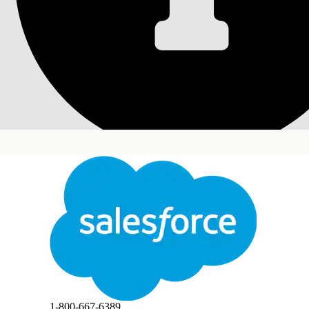
配置提供商网络搜索
要支持提供商网络查询流程，请查看、配置并将子客
所需的 Edition
适用于：Lightning Experience
适用于：
Enterprise
、
Performance
和
Unlimited
E
关闭
管理子客服人员和操作：
验证提供商网络搜索子代理是否处于活动状态。
切换
此文本已使用 Salesforce 机器翻译系统进行翻译。如需了解更多详情，请点击
此处
。
验证“获取提供商 NPI”、“执行通用 EMR 请求”
提示
关闭
关闭
“执行通用 EMR 请求”操作可在贵组织中命名为“查
1-800-667-6389