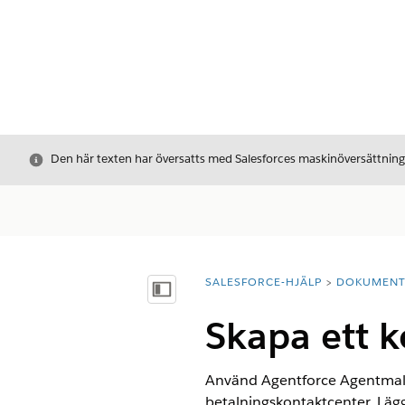
Stäng
Den här texten har översatts med Salesforces maskinöversättnin
SALESFORCE-HJÄLP
DOKUMEN
Du är här:
Visa innehållsförteckning
Skapa ett k
Använd Agentforce Agentmall fö
betalningskontaktcenter. Lägg 