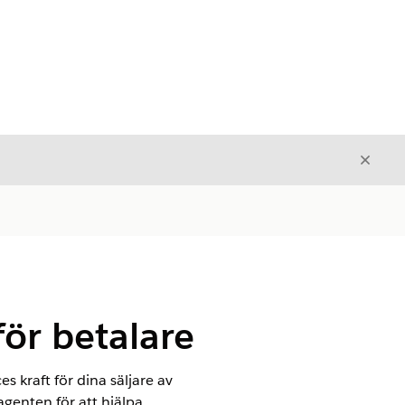
Stäng
Stäng
för betalare
s kraft för dina säljare av
agenten för att hjälpa