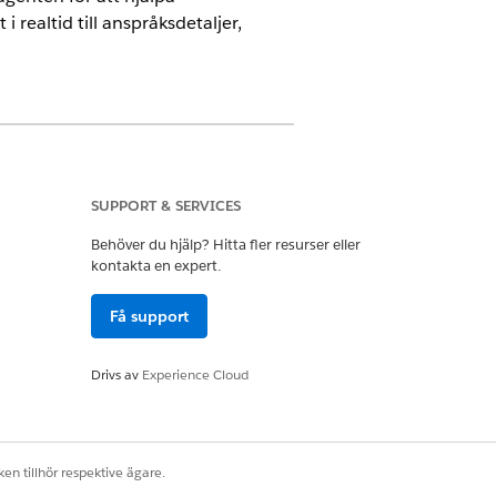
realtid till anspråksdetaljer,
 för Health Cloud. Kräver att varje
SUPPORT & SERVICES
Behöver du hjälp? Hitta fler resurser eller
kontakta en expert.
Få support
Drivs av
Experience Cloud
Hantera Agentforce
en tillhör respektive ägare.