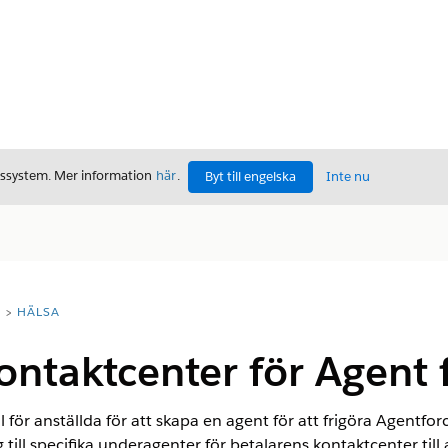
gssystem. Mer information
här
.
Byt till engelska
Inte nu
T
HÄLSA
ontaktcenter för Agent 
r anställda för att skapa en agent för att frigöra Agentforce
till specifika underagenter för betalarens kontaktcenter till 