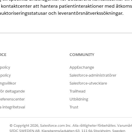
kontaktcenter att hantera patientinteraktioner med åtkomst i 
uktoriseringsstatusar och leverantörsnätverkssökningar.
ence
a
Enterprise
och
Unlimited
Editions med Health Cloud och Agentforce
rce för Health Cloud för åtkomst till agentåtgärden.
RCE
COMMUNITY
policy
AppExchange
ANVÄNDARBEHÖRIGHETER SOM KRÄVS
policy
Salesforce-administratörer
Hantera AI-agenter
gsvillkor
Salesforce-utvecklare
ELLER
 för deltagande
Trailhead
referenscenter
Utbildning
Anpassa program
 integritetsval
Trust
Hantera AI-agenter OCH 
Standardagent
© Copyright 2026, Salesforce.com Inc. Alla rättigheter förbehålles. Varumärk
ELLER
SFDC SWEDEN AB, Klarabergsviadukten 63, 111 64 Stockholm, Sweden