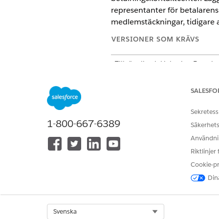
representanter för betalarens 
medlemstäckningar, tidigare a
VERSIONER SOM KRÄVS
Tillgängliga i: Lightning Experi
Tillgängliga i: Tilläggslicensern
användare har tillägget Agentfo
SALESFO
Sekretess
1-800-667-6389
Säkerhets
Skapa en agent
Användnin
Riktlinjer
Cookie-p
Dina
Lägga till Agentämne till Agent:
Select Org
Svenska