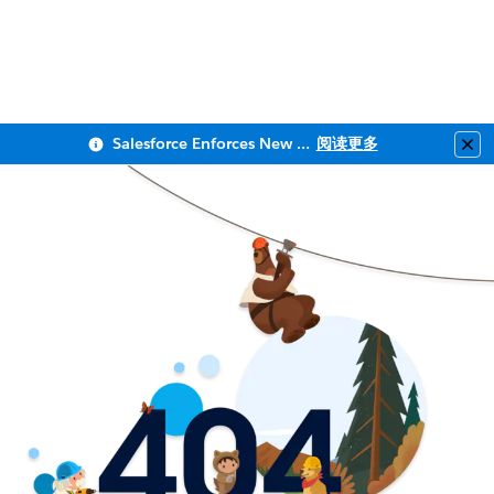
Salesforce Enforces New Security Requirements in Summer 2026
阅读更多
Clo