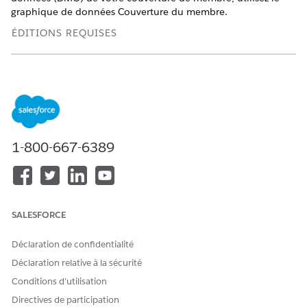
graphique de données Couverture du membre.
ÉDITIONS REQUISES
Disponible avec : Lightning Experience
Disponible avec : éditions
Enterprise
,
Performance
et
Unlimited
avec les licences complémentaires Agentforce
pour Health Cloud et Agentforce Employee Agent
1-800-667-6389
AUTORISATIONS UTILISATEUR REQUISES
Pour déployer des
Ensemble d'autorisations
composants kits de données
Data Cloud Architect
et gérer Graphiques de
données :
SALESFORCE
Déclaration de confidentialité
Déclaration relative à la sécurité
Conditions d’utilisation
REMARQUE
Directives de participation
Si les champs Individu membre de l'objet modèle de