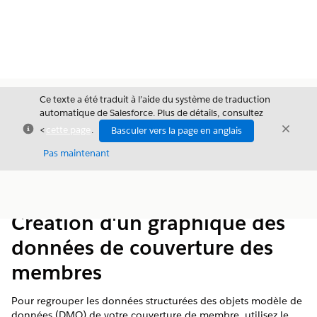
Ce texte a été traduit à l’aide du système de traduction
automatique de Salesforce. Plus de détails, consultez
Fermer
Ferme
<
cette page
.
Basculer vers la page en anglais
Fermer
Pas maintenant
Table des
Afficher la table des matières
matières
Création d'un graphique des
données de couverture des
membres
Pour regrouper les données structurées des objets modèle de
données (DMO) de votre couverture de membre, utilisez le