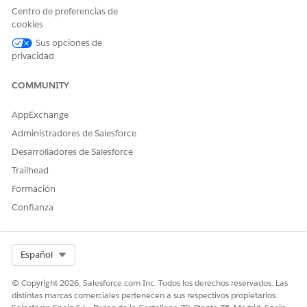
NOMBRE DE FLUJO
OBTENER ELEMENTO DE
Centro de preferencias de
REGISTRO
cookies
Obtener reclamaciones
Obtener reclamaciones
Sus opciones de
privacidad
Obtener registros de
participantes de
COMMUNITY
reclamación por nombre
Obtener reclamaciones
AppExchange
por Id. de reclamación
Administradores de Salesforce
Obtener reclamaciones
Desarrolladores de Salesforce
por estado
Trailhead
Obtener participantes de
Formación
reclamación por nombre
Confianza
Obtener reclamaciones
por participante y estado
Obtener resumen de
Obtener registros de
Select Org
Español
reclamación
reclamación
© Copyright 2026, Salesforce.com Inc. Todos los derechos reservados. Las
Obtener registros de
distintas marcas comerciales pertenecen a sus respectivos propietarios.
elementos de