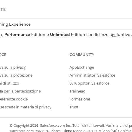
STE
tning Experience
n,
Performance
Edition e
Unlimited
Edition con licenze aggiuntive 
AUTORIZZAZIONI UTENTE NECESSARIE
RCE
COMMUNITY
tivare o disattivare un flusso:
Gestisci flusso
a sulla privacy
AppExchange
va sulla protezione
Amministratori Salesforce
erca veloce, immettere
e quindi selezionare
Flussi
.
Flussi
lo spazio dati per gli elementi Ottieni record.
 di utilizzo
Sviluppatori Salesforce
sti flussi ed elementi. Assicurarsi che lo spazio dati a cui si fa rif
da per la partecipazione
Trailhead
ne i dati delle richieste.
eferenze cookie
Formazione
OTTIENI ELEMENTO REC
ue scelte in materia di privacy
Trust
Ottenere richieste
Ottenere i record part
© Copyright 2026, Salesforce.com Inc. Tutti i diritti riservati. Vari marchi di pro
salesforce.com Italy S.r.l., Piazza Filippo Meda 5, 20121 Milano (MI) Capit