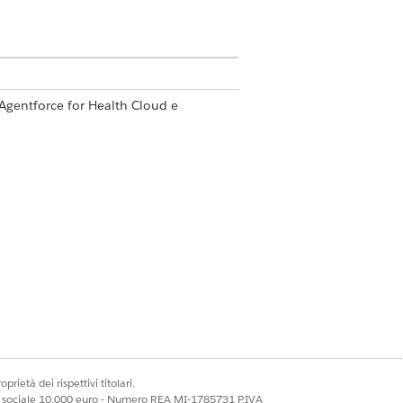
Agentforce for Health Cloud e
erimento in questi elementi corrisponda
ORD
ecipante richiesta per nome
prietà dei rispettivi titolari.
ale sociale 10.000 euro - Numero REA MI-1785731 P.IVA