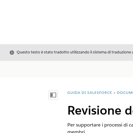
Chiudi
Questo testo è stato tradotto utilizzando il sistema di traduzione 
GUIDA DI SALESFORCE
DOCUM
Ti trovi qui:
Mostra sommario
Revisione de
Per supportare i processi di ca
membri.