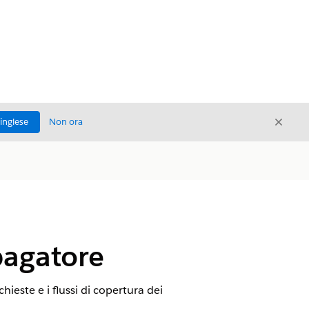
Chiud
'inglese
Non ora
Chiudi
 pagatore
hieste e i flussi di copertura dei