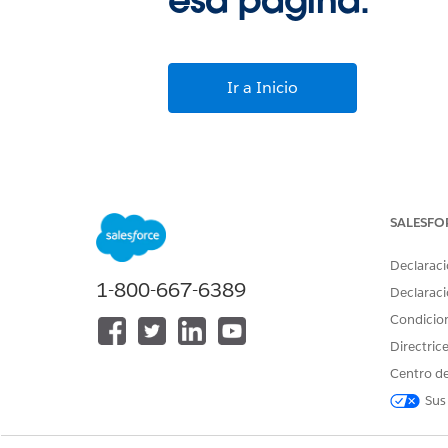
esa página.
Ir a Inicio
SALESFO
Declaraci
1-800-667-6389
Declaraci
Condicio
Directric
Centro de
Sus