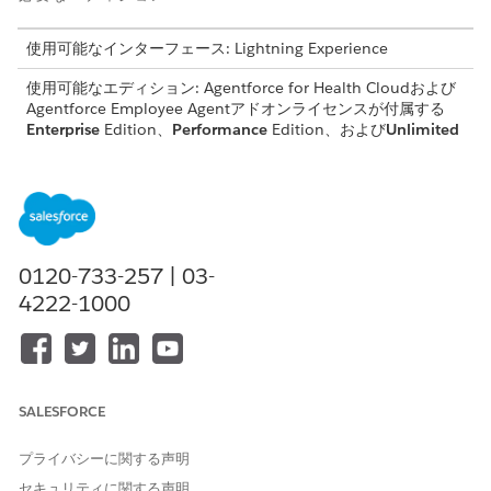
使用可能なインターフェース: Lightning Experience
使用可能なエディション: Agentforce for Health Cloudおよび
Agentforce Employee Agentアドオンライセンスが付属する
Enterprise
Edition、
Performance
Edition、および
Unlimited
Edition
必要なユーザー権限
プロンプトビルダーでプロン
「プロンプトテンプレートマ
プトを作成および管理する
ネージャー」権限セット
0120-733-257 | 03-
4222-1000
[設定] から、[
プロンプトビルダー
] を見つけて選択します。
[生成 AI メンバー概要]、[生成 AI 患者概要]、[生成 AI 提供者
概要]、[生成 AI 施設提供者概要] プロンプトテンプレートを確
認します。
各プロンプトが有効であることを確認します。
SALESFORCE
各プロンプトの手順を確認し、組織の設定と一致している
ことを確認します。
プライバシーに関する声明
セキュリティに関する声明