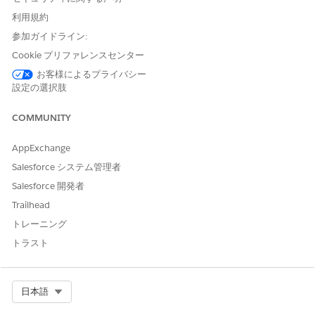
関連項目:
利用規約
プロンプトビルダーの概要
参加ガイドライン:
Cookie プリファレンスセンター
お客様によるプライバシー
この記事で問題は解決されましたか?
設定の選択肢
ご意見をお待ちしております。
COMMUNITY
はい
いいえ
AppExchange
Salesforce システム管理者
Salesforce 開発者
Trailhead
トレーニング
トラスト
Select Org
日本語