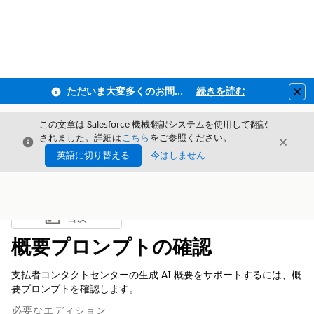
ただいま大変多くのお問い合わせをいただいており、ご連絡までにお時間を頂戴しております
続きを読む
Clo
この文章は Salesforce 機械翻訳システムを使用して翻訳
されました。詳細は
こちら
をご参照ください。
閉じる
閉じ
閉じる
英語に切り替える
今はしません
目次
目次を表示
概要プロンプトの確認
支払者コンタクトセンターの生成 AI 概要をサポートするには、概
要プロンプトを確認します。
必要なエディション