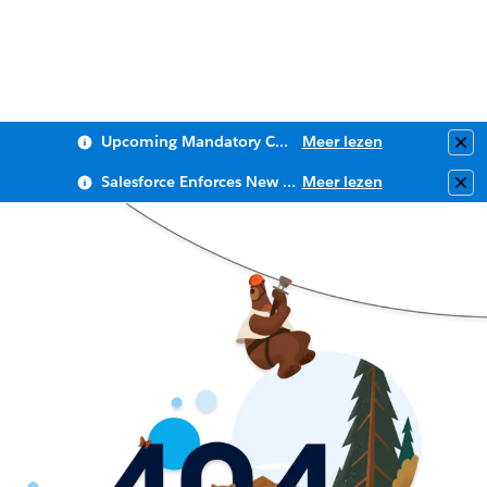
Upcoming Mandatory Changes to Public Key Infrastructure (PKI)
Meer lezen
Clo
Salesforce Enforces New Security Requirements in Summer 2026
Meer lezen
Clo