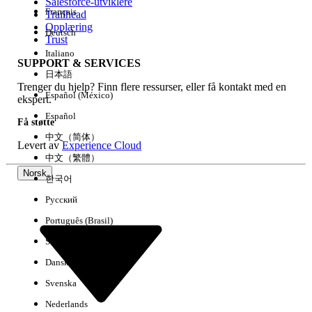
Salesforce-utviklere
Français
Trailhead
Opplæring
Deutsch
Trust
Italiano
SUPPORT & SERVICES
日本語
Trenger du hjelp? Finn flere ressurser, eller få kontakt med en
Español (México)
ekspert.
Español
Få støtte
中文（简体）
Levert av
Experience Cloud
中文（繁體）
Norsk
한국어
Русский
Português (Brasil)
Suomi
Dansk
Svenska
Nederlands