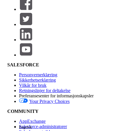
SALESFORCE
Personvernerklæring
Sikkerhetserklæring
Vilkår for bruk
Retningslinjer for deltakelse
Preferansesenter for informasjonskapsler
Your Privacy Choices
COMMUNITY
AppExchange
Salesforce-administratorer
Engelsk