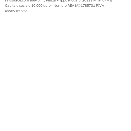
salesforce.com Italy S.r.l., Piazza Filippo Meda 5, 20121 Milano (MI)
Capitale sociale 10.000 euro - Numero REA MI-1785731 P.IVA
04959160963