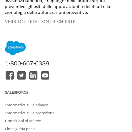
assistenza sanitaria, i riepiloghi delle autorizzazioni
preventive, gli esiti delle approvazioni o dei rifiuti e la
cronologia delle autorizzazioni preventive.
VERSIONI (EDITION) RICHIESTE
Disponibile nelle versioni: Lightning Experience
Disponibile in:
Enterprise
Edition,
Performance
Edition e
Unlimited
Edition con licenza aggiuntiva Agentforce for
Health Cloud
1-800-667-6389
Dettagli subagente
Nome API
PriorAuthorizationAssistance
SALESFORCE
Azioni agente incluse
Trova membro
Recupero dell'autorizzazione
Informativa sulla privacy
preventiva
Informativa sulla protezione
Riepilogo autorizzazioni
Condizioni di utilizzo
preventive
Linee guida per la