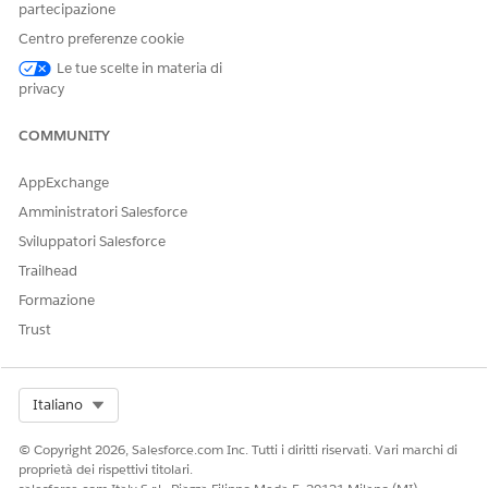
partecipazione
Impostazione richiesta
Impostazione di Agentforce
per il call center organismi
Centro preferenze cookie
pagatori
Le tue scelte in materia di
privacy
Esempi di enunciazioni che attivano questo subagente
COMMUNITY
"Trovare autorizzazioni preventive per Mary Smith, DOB
19/11/1957."
AppExchange
"Mostrami un riepilogo del record restituito per PA-
Amministratori Salesforce
101."
Sviluppatori Salesforce
"Qual è lo stato delle autorizzazioni preventive inviate a
Trailhead
gennaio per ID membro 54321?"
Formazione
Trust
QUESTO ARTICOLO HA RISOLTO IL PROBLEMA?
Facci sapere, così possiamo migliorare!
Select Org
Italiano
Sì
No
© Copyright 2026, Salesforce.com Inc. Tutti i diritti riservati. Vari marchi di
proprietà dei rispettivi titolari.