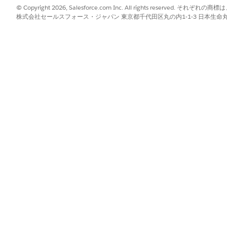
© Copyright 2026, Salesforce.com Inc. All rights reserve
株式会社セールスフォース・ジャパン 東京都千代田区丸の内1-1-3 日本生命丸の内ガ
ガーする発言の例
つける」 DOB 11/19/1957
コードの概要を表示します。」
1 月に送信された以前の承認の状況は?」
?