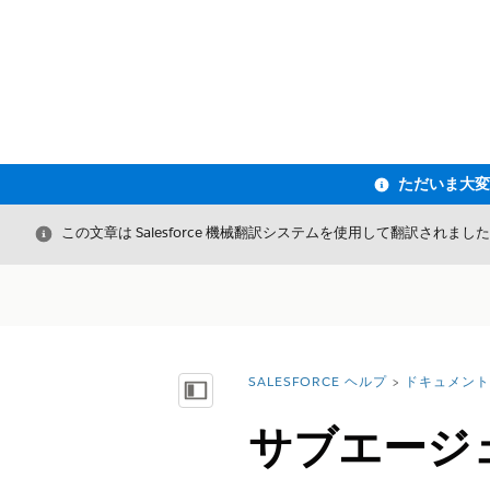
閉じる
この文章は Salesforce 機械翻訳システムを使用して翻訳されまし
SALESFORCE ヘルプ
ドキュメント
詳細情報:
目次を表示
サブエージェ