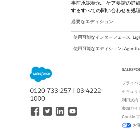
事前承認状況、ケア要請の詳
するすべての問い合わせを処
必要なエディション
使用可能なインターフェース: Lightni
使用可能なエディション: Agentfor
Unlimited
Edition
SALESFO
サブエージェントの詳細
プライバ
API 参照名
0120-733-257 | 03-4222-
セキュリ
1000
含まれるエージェントアクション
利用規約
参加ガイ
Cooki
お
必要な設定