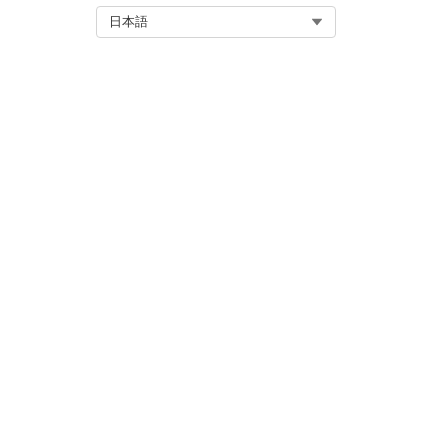
Select Org
日本語
このサブエージェントをトリ
「メアリー・スミスの以前の承認を見
「PA-101 の返されたレ
「メンバー ID 54321 の 
この記事で問題は解決されましたか
ご意見をお待ちしております。