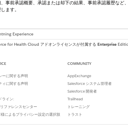
細、事前承認概要、承認または却下の結果、事前承認履歴など
理します。
ng Experience
ce for Health Cloud アドオンライセンスが付属する
Enterprise
Edit
RCE
COMMUNITY
シーに関する声明
AppExchange
PriorAuthorizationAssistance
ティに関する声明
Salesforce システム管理者
メンバーの検索
Salesforce 開発者
ドライン:
Trailhead
フェッチ事前承認
e プリファレンスセンター
トレーニング
Get Prior Authorization 
客様によるプライバシー設定の選択肢
トラスト
支払者コンタクトセンターの Age