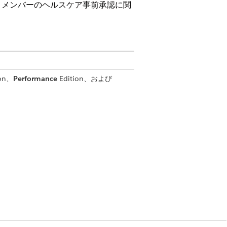
、メンバーのヘルスケア事前承認に関
ion、
Performance
Edition、および
Summary
(事前承認の概要の取得)
ntforce の設定