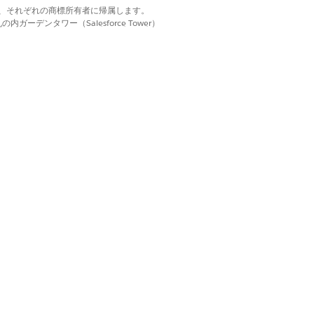
d. それぞれの商標は、それぞれの商標所有者に帰属します。
ーデンタワー（Salesforce Tower）
はい
いいえ