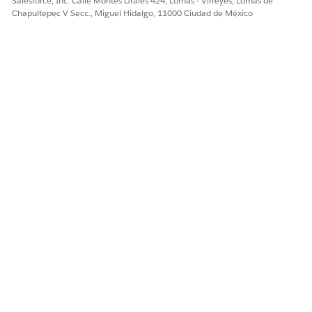
Salesforce, Inc. Calle Montes Urales 424, Lomas - Virreyes, Lomas de
Chapultepec V Secc., Miguel Hidalgo, 11000 Ciudad de México