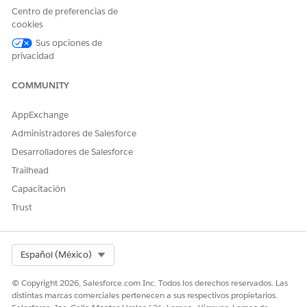
Centro de preferencias de
cookies
Ejemplos de expresiones que desencadenan este
subagente
Sus opciones de
privacidad
"Obtener detalles de Red de proveedores para NPI de
proveedor: 1234567899"
COMMUNITY
"Obtener detalles de proveedor para NPI de proveedor:
1234567899"
AppExchange
Administradores de Salesforce
Desarrolladores de Salesforce
¿RESOLVIÓ ESTE ARTÍCULO SU PROBLEMA?
Trailhead
¡Háganos saber cómo podemos mejorar!
Capacitación
Trust
Sí
No
Select Org
Español (México)
© Copyright 2026, Salesforce.com Inc. Todos los derechos reservados. Las
distintas marcas comerciales pertenecen a sus respectivos propietarios.