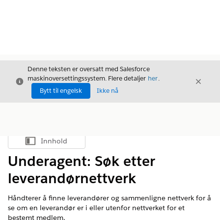
Denne teksten er oversatt med Salesforce
maskinoversettingssystem. Flere detaljer
her
.
Avslutt
Avslut
Avslutt
Bytt til engelsk
Ikke nå
Innhold
Vis innholdsfortegnelse
Underagent: Søk etter
leverandørnettverk
Håndterer å finne leverandører og sammenligne nettverk for å
se om en leverandør er i eller utenfor nettverket for et
bestemt medlem.