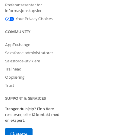
Preferansesenter for
informasjonskapsler
Eksempler på ytringer som utløser denne
underagenten
Your Privacy Choices
"Hent leverandørnettverksdetaljer for leverandør-NPI:
COMMUNITY
1234567899"
"Hent leverandørdetaljer for leverandør-NPI:
AppExchange
1234567899"
Salesforce-administratorer
Salesforce-utviklere
Trailhead
HJALP DENNE ARTIKKELEN MED Å LØSE PROBLEMET DITT?
Opplæring
La oss få vite det slik at vi kan forbedre!
Trust
Ja
Nei
SUPPORT & SERVICES
Trenger du hjelp? Finn flere
ressurser, eller få kontakt med
en ekspert.
Få støtte