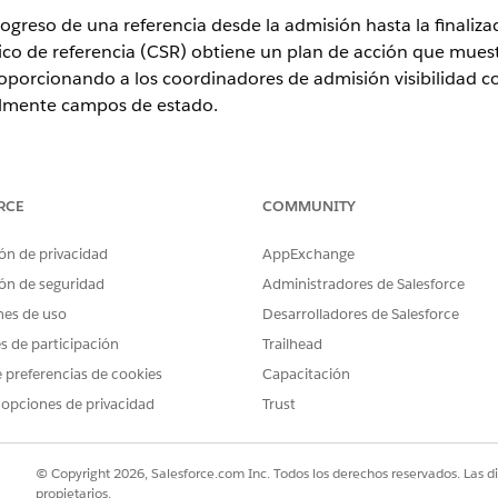
ogreso de una referencia desde la admisión hasta la finalizac
ínico de referencia (CSR) obtiene un plan de acción que mues
roporcionando a los coordinadores de admisión visibilidad 
almente campos de estado.
perience
RCE
COMMUNITY
ition
y
Unlimited Edition
con Health Cloud
ón de privacidad
AppExchange
ón de seguridad
Administradores de Salesforce
de estado de CSR y el plan de acción funcionan conjuntament
nes de uso
Desarrolladores de Salesforce
vista integral del progreso de una referencia: el Estado ref
n ese estado y el plan de acción realiza un seguimiento de la
es de participación
Trailhead
 preferencias de cookies
Capacitación
 opciones de privacidad
Trust
e gestión de referencias
plantilla de plan de acción lista para su uso para la gestión d
© Copyright 2026, Salesforce.com Inc. Todos los derechos reservados. Las d
propietarios.