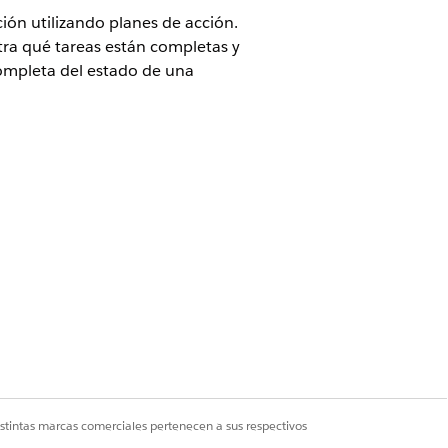
ión utilizando planes de acción.
tra qué tareas están completas y
completa del estado de una
e para proporcionar a los
leja la etapa general, el Motivo de
s tareas individuales requeridas
e referencias. La plantilla cubre el
istintas marcas comerciales pertenecen a sus respectivos