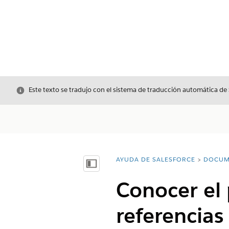
Cerrar
Este texto se tradujo con el sistema de traducción automática de
AYUDA DE SALESFORCE
DOCUM
Usted está aquí:
Mostrar índice de materias
Conocer el 
referencias