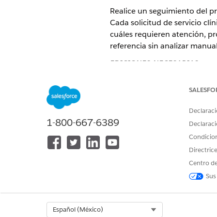
Realice un seguimiento del pr
Cada solicitud de servicio cl
cuáles requieren atención, p
referencia sin analizar manu
EDICIONES NECESARIAS
Disponible en: Lightning Ex
SALESFO
Disponible en:
Enterprise Ed
Declaraci
1-800-667-6389
Declaraci
El Estado de CSR, el Motivo 
Condicio
coordinadores de admisión una 
estado explica por qué está e
Directric
para su realización.
Centro de
Sus
Plantilla de plan de acción d
Agentforce Health incluye una 
Select Org
Español (México)