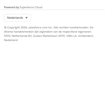
u de gekloonde versie bij en gebruikt u deze.
Powered by
Experience Cloud
Select Org
Nederlands
ACTIEPLANT
VEREIST?
HOE WORDT
WANNEER IS
AAKITEM
DE TAAK
DE TAAK
VOLTOOID
VOLTOOID?
© Copyright 2026, salesforce.com inc. Alle rechten voorbehouden. De
diverse handelsmerken zijn eigendom van de respectieve eigenaren.
Case maken
Ja
Automatisch
Wanneer
SFDC Netherlands BV, Gustav Mahlerlaan 2970, 1081 LA, Amsterdam,
een case
Nederland
wordt
gemaakt
voor de
klinische
serviceaanvr
aag.
Type bezoek
Ja
Automatisch
Nadat de
verifiëren
stroom BRE-
regels
gebruiken
om MVO-
status bij te
werken is
uitgevoerd.