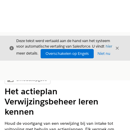
Deze tekst werd vertaald aan de hand van het systeem
voor automatische vertaling van Salesforce. U vindt
hier
Sluiten
Sluite
Sluiten
meer details.
Overschakelen op Engels
Niet nu
Inhoudsopgave
Inhoudsopgave weergeven
Het actieplan
Verwijzingsbeheer leren
kennen
Houd de voortgang van een verwijzing bij van intake tot
voltooiing met behulp van actieplannen. Elk verzoek om