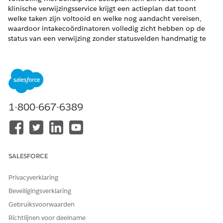
klinische verwijzingsservice krijgt een actieplan dat toont
welke taken zijn voltooid en welke nog aandacht vereisen,
waardoor intakecoördinatoren volledig zicht hebben op de
status van een verwijzing zonder statusvelden handmatig te
parseren.
VEREISTE EDITIONS
Beschikbaar in: Lightning Experience
Beschikbaar in:
Enterprise
en
Unlimited
Edition met Health
1-800-667-6389
Cloud
De status van de klantenservicemedewerker, de reden voor de
status van de klantenservicemedewerker en het actieplan
werken samen om intakecoördinatoren een uitgebreid
SALESFORCE
overzicht te geven van de voortgang van een verwijzing: de
status weerspiegelt de algemene fase, de reden voor de status
Privacyverklaring
verklaart waarom de medewerker die status heeft, en het
Beveiligingsverklaring
actieplan houdt de afzonderlijke taken bij die nodig zijn voor
voltooiing.
Gebruiksvoorwaarden
Richtlijnen voor deelname