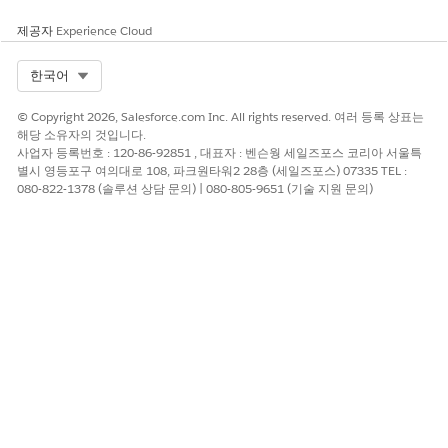
비스 요청 개체로 쓰기 저장을 구성합니다.
제공자
Experience Cloud
환자 및 제공자 지원 이메일 및 SMS 템플릿 구성
지원을 사용하여 홈페이지에서 직접 의뢰 관리 캠페인을 만들고
Select Org
한국어
시작합니다.
© Copyright 2026, Salesforce.com Inc. All rights reserved. 여러 등록 상표는
위탁 관리 구성: 임상 서비스 요청 검토 오케스트레이션 플로 자
해당 소유자의 것입니다.
동화
사업자 등록번호 : 120-86-92851 , 대표자 : 벤슨웡 세일즈포스 코리아 서울특
임상 서비스 요청을 지원하는 기본 설정을 완료하려면 몇 가지
별시 영등포구 여의대로 108, 파크원타워2 28층 (세일즈포스) 07335 TEL :
080-822-1378 (솔루션 상담 문의) | 080-805-9651 (기술 지원 문의)
세부 사항을 확인한 다음, 위탁 관리를 활성화합니다. 임상 서비
스 요청 검토 오케스트레이션 플로 자동화
이 기사를 통해 문제를 해결했습니까?
개선을 위한 의견을 보내주세요.
예
아니요