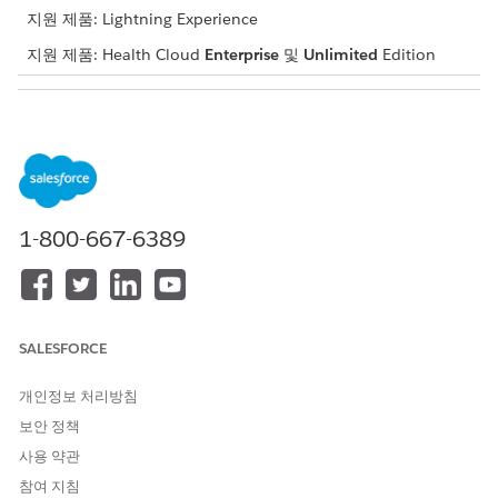
지원 제품: Lightning Experience
지원 제품: Health Cloud
Enterprise
및
Unlimited
Edition
필요한 사용자 권한
기능 구성 및 활성화:
Health Cloud Foundation 권
한 집합
설정에서
추천 관리 설정
을 찾아서 선택합니다.
1-800-667-6389
위탁 관리 탭에서 기본 임상 서비스 요청 설정에 나열된 단계를
완료합니다.
특정 단계를 완료하는 데 도움이 되는 추가 세부 사항은 이 섹션
으로 다시 돌아갑니다.
추천 관리 게스트 사용자 액세스 설정
SALESFORCE
게스트 사용자를 위한 온라인 환경으로 위탁 프로세스를 디지털
화하여 팩스 수신량 및 환자 케어 지연을 줄입니다. 사용자가 추
개인정보 처리방침
천을 만들고 관련 문서를 업로드하는 과정을 안내하는 사전 빌
보안 정책
드된 샘플을 사용자 정의하여 게스트 추천 웹 사이트를 빠르게
사용 약관
준비하고 실행합니다.
참여 지침
건강 위탁 관리용 문서 AI 설정