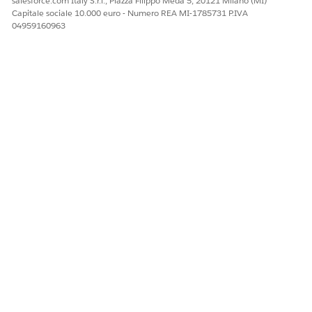
salesforce.com Italy S.r.l., Piazza Filippo Meda 5, 20121 Milano (MI)
Capitale sociale 10.000 euro - Numero REA MI-1785731 P.IVA
04959160963