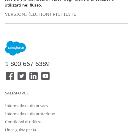
utilizzati nel flusso.
VERSIONI (EDITION) RICHIESTE
Disponibile nelle versioni: Lightning Experience
Disponibile in:
Enterprise Edition
e
Unlimited Edition
con
Health Cloud
AUTORIZZAZIONI UTENTE RICHIESTE
1-800-667-6389
Per aprire, modificare,
Gestisci flusso
creare, attivare o disattivare
un flusso:
Per creare tipi di record e
Personalizza applicazione
SALESFORCE
valori di elenchi di
selezione:
Informativa sulla privacy
Creare un tipo
di record caso per i referral.
Informativa sulla protezione
Aggiungere
come valore elenco di selezione per
Referral
Condizioni di utilizzo
il campo Canale di origine nell'oggetto Richiesta di
Linee guida per la
servizio clinico.