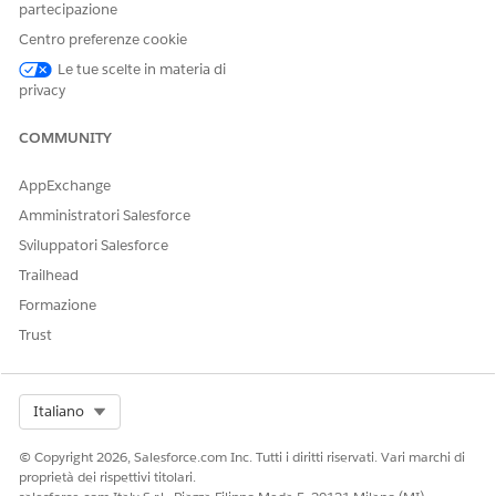
partecipazione
Aggiungere
come valore di elenco di selezione
Referral
Centro preferenze cookie
al campo Origine caso dell'oggetto Caso.
Verificare che il flusso Crea caso e Aggiorna richiesta di
Le tue scelte in materia di
servizio clinico sia attivo.
privacy
COMMUNITY
QUESTO ARTICOLO HA RISOLTO IL PROBLEMA?
AppExchange
Facci sapere, così possiamo migliorare!
Amministratori Salesforce
Sviluppatori Salesforce
Sì
No
Trailhead
Formazione
Trust
Select Org
Italiano
© Copyright 2026, Salesforce.com Inc. Tutti i diritti riservati. Vari marchi di
proprietà dei rispettivi titolari.