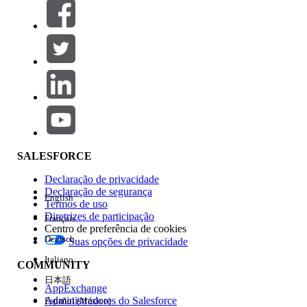
Filtros (0)
SELECIONAR FILTROS
Adicionar
Área de produtos
Impacto do recurso
SALESFORCE
Declaração de privacidade
Declaração de segurança
English
Termos de uso
Diretrizes de participação
Français
Centro de preferência de cookies
Deutsch
Suas opções de privacidade
Edição
Italiano
COMMUNITY
日本語
AppExchange
Administradores do Salesforce
Español (México)