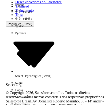
Desenvolvedores do Salesforce
Español
Trailhead
Experiência
Treinamento
中文（简体）
Trust
中文（繁體）
Português (Brasil)
한국어
Русский
Limpar tudo
Concluído
Select Org
Português (Brasil)
Suomi
Select Org
Dansk
© Copyright 2026, Salesforce.com Inc. Todos os direitos
reservados. Várias marcas comerciais dos respectivos proprietários.
Svenska
Salesforce Brasil, Av. Jornalista Roberto Marinho, 85 - 14º andar -
Sem resultados
Nederlands