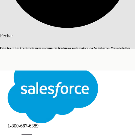
Pesquisar
Fechar
Este texto foi traduzido pelo sistema de tradução automática da Salesforce. Mais detalhes
Alternar para inglês
Agora não
aqui
.
Fechar
Fechar
1-800-667-6389