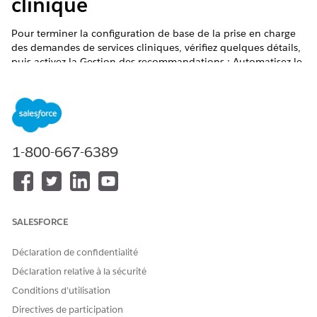
clinique
Pour terminer la configuration de base de la prise en charge
des demandes de services cliniques, vérifiez quelques détails,
puis activez la Gestion des recommandations : Automatisez le
flux d'orchestration Examen des demandes de service
clinique.
ÉDITIONS REQUISES
Disponible avec : Lightning Experience
1-800-667-6389
Disponible avec : éditions
Enterprise
et
Unlimited
avec
Health Cloud
AUTORISATIONS UTILISATEUR REQUISES
SALESFORCE
Pour ouvrir, modifier, créer,
Gérer les flux
Déclaration de confidentialité
activer ou désactiver un flux
:
Déclaration relative à la sécurité
Conditions d’utilisation
Avant d'activer la Gestion des référents : Automatisez le flux
Directives de participation
d'orchestration Examen des demandes de service clinique :