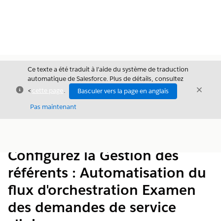
Ce texte a été traduit à l’aide du système de traduction
automatique de Salesforce. Plus de détails, consultez
Fermer
Ferme
<
cette page
.
Basculer vers la page en anglais
Fermer
Pas maintenant
Table des
Afficher la table des matières
matières
Configurez la Gestion des
référents : Automatisation du
flux d'orchestration Examen
des demandes de service