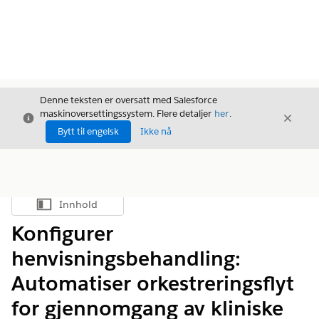
Denne teksten er oversatt med Salesforce
maskinoversettingssystem. Flere detaljer
her
.
Avslutt
Avslut
Avslutt
Bytt til engelsk
Ikke nå
Innhold
Vis innholdsfortegnelse
Konfigurer
henvisningsbehandling:
Automatiser orkestreringsflyt
for gjennomgang av kliniske