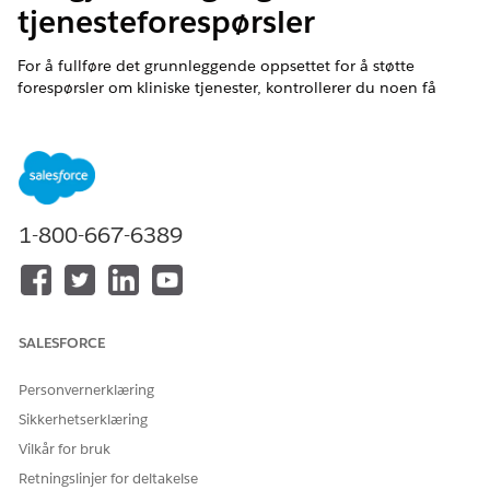
tjenesteforespørsler
For å fullføre det grunnleggende oppsettet for å støtte
forespørsler om kliniske tjenester, kontrollerer du noen få
detaljer og aktiverer deretter Henvisningsbehandling:
Automatiser orkestreringsflyten Clinical Service Request
Review (gjennomgang av kliniske tjenesteforespørsler).
NØDVENDIGE UTGAVER
1-800-667-6389
Tilgjengelig i Lightning Experience
Tilgjengelig i
Enterprise
og
Unlimited
Edition med Health
Cloud
SALESFORCE
NØDVENDIGE BRUKERTILLATELSER
For å åpne, redigere,
Behandle flyter
Personvernerklæring
opprette, aktivere eller
Sikkerhetserklæring
deaktivere en flyt:
Vilkår for bruk
Før du aktiverer henvisningsbehandling: Automatiser
Retningslinjer for deltakelse