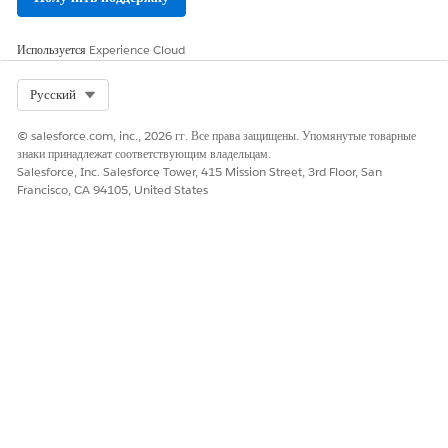
Обновите этап создания обращения.
В разделе «Выбрать, от имени кого выполнять действие»
Используется
Experience Cloud
выберите «Выбранный пользователь» в раскрывающемся
списке «Тип пользователя».
Select Org
Русский
Найдите и выберите зарегистрированного пользователя в
поле «Пользователь».
© salesforce.com, inc., 2026 гг. Все права защищены. Упомянутые товарные
знаки принадлежат соответствующим владельцам.
После проверки выполнения предыдущих действий выберите
Salesforce, Inc. Salesforce Tower, 415 Mission Street, 3rd Floor, San
«
Сохранить как новую оркестрацию
», а потом активируйте
Francisco, CA 94105, United States
новое управление рекомендациями: Автоматизация потока
оркестрации запроса на клиническое обслуживание.
ЭТА СТАТЬЯ РЕШИЛА ВАШУ ПРОБЛЕМУ?
Оставьте свой отзыв, чтобы мы могли стать лучше!
Да
Нет