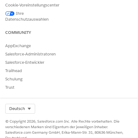
ODER
Cookie-Voreinstellungscenter
Berechtigungssatz
Ihre
Datenschutzauswahlen
"Treueverwaltung"
Aktivieren eines Flows:
Flow verwalten
COMMUNITY
Fügen Sie die Komponente "Ausgehendes Engagement"
AppExchange
hinzu.
Salesforce-Administratoren
Bearbeiten Sie eine beliebige Startseite.
Wählen Sie in der Liste der verfügbaren Komponenten
Salesforce-Entwickler
Ausgehendes Engagement
aus und platzieren Sie es
Trailhead
auf der Startseite.
Schulung
Wählen Sie im Konfigurationsbereich im Feld "Vorlage
Trust
für ausgehendes Engagement" die Option Vorlage für
die Kontaktaufnahme der Überweisungsverwaltung
aus.
Speichern Sie Ihre Arbeit und kehren Sie dann zur
Select Org
Deutsch
Startseite zurück.
Klicken Sie in der Komponente "Ausgehendes
© Copyright 2026, Salesforce.com Inc. Alle Rechte vorbehalten. Die
verschiedenen Marken sind Eigentum der jeweiligen Inhaber.
Engagement" auf
Start
und geben Sie dann die
Salesforce.com Germany GmbH, Erika-Mann-Str. 31, 80636 München,
erforderlichen Details in das Formular ein.
Deutschland