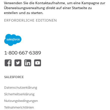
Verwenden Sie die Kontaktaufnahme, um eine Kampagne zur
Überweisungsverwaltung direkt auf einer Startseite zu
erstellen und zu starten.
ERFORDERLICHE EDITIONEN
Verfügbarkeit: Lightning Experience
Verfügbarkeit:
Enterprise
und
Unlimited
Edition mit Health
Cloud und Marketing Cloud Next
Growth
oder
Advanced
Edition
1-800-667-6389
ERFORDERLICHE BENUTZERBERECHTIGUNGEN
SALESFORCE
Erstellen und Verwalten
Berechtigungssatz
einer Kampagne:
"Marketing Cloud-Manager"
Datenschutzerklärung
ODER
Sicherheitserklärung
Berechtigungssatz
Nutzungsbedingungen
"Empfehlungsmarketing"
Teilnahmerichtlinien