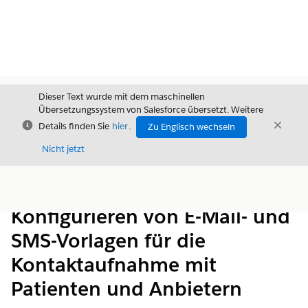
Dieser Text wurde mit dem maschinellen
Übersetzungssystem von Salesforce übersetzt. Weitere
Schließen
Schli
Details finden Sie
hier
.
Zu Englisch wechseln
Schließ
Nicht jetzt
Inhalt
Inhalt anzeigen
Konfigurieren von E-Mail- und
SMS-Vorlagen für die
Kontaktaufnahme mit
Patienten und Anbietern