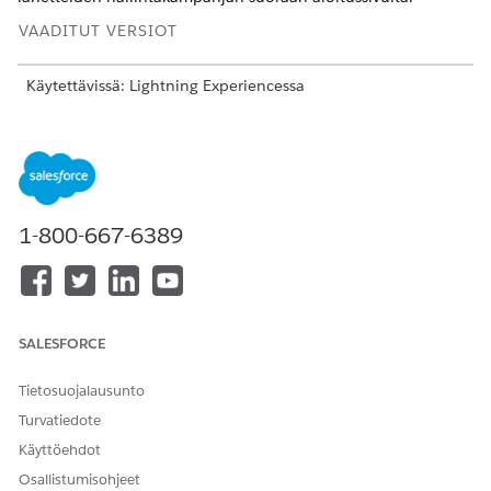
VAADITUT VERSIOT
Käytettävissä: Lightning Experiencessa
Käytettävissä:
Enterprise
Edition - ja
Rajoittamaton
Edition -
versioissa Health Cloud- ja Marketing Cloud Next
Growth -
versioissa
tai
Advanced
-versioissa
1-800-667-6389
TARVITTAVAT KÄYTTÖOIKEUDET
Kampanjan luominen ja
Marketing Cloud Manager -
hallinta:
käyttöoikeusjoukko
SALESFORCE
OR
Lähetteen markkinointi -
Tietosuojalausunto
käyttöoikeusjoukko
Turvatiedote
OR
Käyttöehdot
Loyalty Management -
Osallistumisohjeet