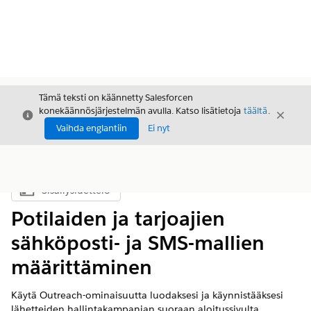
Tämä teksti on käännetty Salesforcen
konekäännösjärjestelmän avulla. Katso lisätietoja
täältä
.
Sulje
Sulje
Sulje
Vaihda englantiin
Ei nyt
Sisällysluettelo
Näytä sisällysluettelo
Potilaiden ja tarjoajien
sähköposti- ja SMS-mallien
määrittäminen
Käytä Outreach-ominaisuutta luodaksesi ja käynnistääksesi
lähetteiden hallintakampanjan suoraan aloitussivulta.