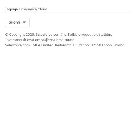
Päivitä Lähetä-toimintojen Valitse viestintätilaus -kentät
lähetepotilaan ja lähetepotilaan tarjoajan lähetepotilaalle
Tarjoaja
Experience Cloud
sopivalla tilauksella.
Aktivoi lähetteen tarjoajan potilas- ja lähetteen tarjoajan
Select Org
Suomi
kulut.
© Copyright 2026, Salesforce.com Inc. Kaikki oikeudet pidätetään.
Tavaramerkit ovat omistajiensa omaisuutta.
Salesforce.com EMEA Limited, Keilaranta 1, 3rd floor 02150 Espoo Finland
RATKAISIKO TÄMÄ ARTIKKELI ONGELMASI?
Anna palautetta, jotta voimme kehittyä!
Kyllä
Ei