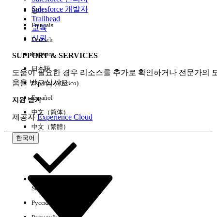
Salesforce 개발자
영어
경험
Trailhead
Français
교육
신뢰
Deutsch
Italiano
SUPPORT & SERVICES
모두 지우기
완료
日本語
도움이 필요한 경우 리소스를 추가로 확인하거나 전문가의 
움을 받으십시오.
Español (México)
Español
지원 받기
中文（简体）
제공자
Experience Cloud
中文（繁體）
한국어
Select Org
한국어
Русский
결과 없음