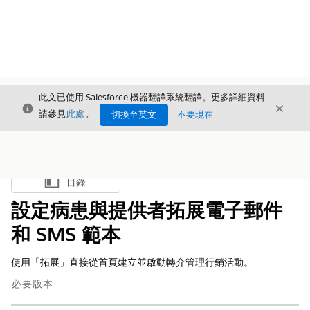
此文已使用 Salesforce 機器翻譯系統翻譯。更多詳細資料
結束
結束
結束
請參見
此處
。
切換至英文
不要現在
目錄
顯示目錄
設定病患與提供者拓展電子郵件
和 SMS 範本
使用「拓展」直接從首頁建立並啟動轉介管理行銷活動。
必要版本