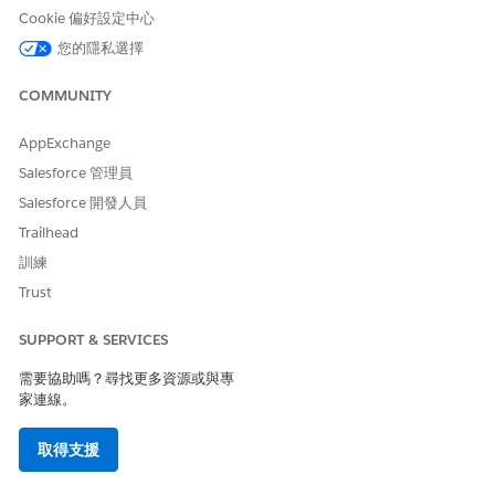
編輯任何首頁。
Cookie 偏好設定中心
從可用元件清單中選取「
輸出參與」,
並將其放置在首頁上
您的隱私選擇
在組態面板中,選取「輸出參與範本」欄位中的「轉介管理拓
展範本」。
COMMUNITY
儲存您的工作,然後返回首頁。
按一下「輸出參與」元件上的「
開始
」,然後在表單中輸入必
要的詳細資料。
AppExchange
系統會自動產生行銷活動,其中所有相關內容與流程都會以單
Salesforce 管理員
一統一檢視進行組織。
Salesforce 開發人員
檢閱產生的電子郵件和 SMS 內容。視需要更新內容以符合
Trailhead
您的業務需求。
發佈內容。
訓練
Trust
針對電子郵件
建立訂閱
,並針對 SMS 建立訂閱。
以適當的訂閱更新「轉介拓展病患」和「轉介拓展提供者」中傳
SUPPORT & SERVICES
送動作上的「選取通訊訂閱」欄位。
啟用「轉介拓展病患」和「轉介拓展提供者」流程。
需要協助嗎？尋找更多資源或與專
家連線。
取得支援
此文章是否解決您的問題？
請讓我們知道，以便我們改進！