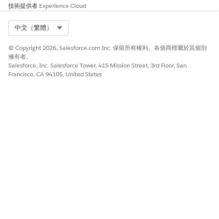
技術提供者
Experience Cloud
是
否
Select Org
中文（繁體）
© Copyright 2026, Salesforce.com Inc. 保留所有權利。各個商標屬於其個別
擁有者。
Salesforce, Inc. Salesforce Tower, 415 Mission Street, 3rd Floor, San
Francisco, CA 94105, United States