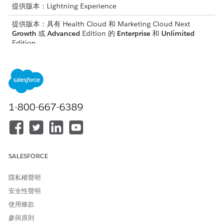
提供版本：Lightning Experience
提供版本：具有 Health Cloud 和 Marketing Cloud Next
Growth
或
Advanced
Edition 的
Enterprise
和
Unlimited
Edition
所需的使用者權限
若要建立與管理行銷活動:
Marketing Cloud 管理員權限
1-800-667-6389
集
或
「轉介行銷」權限集
SALESFORCE
或
「忠誠度管理」權限集
隱私權聲明
安全性聲明
啟用流程:
管理流程
使用條款
新增「輸出參與」元件。
參與原則