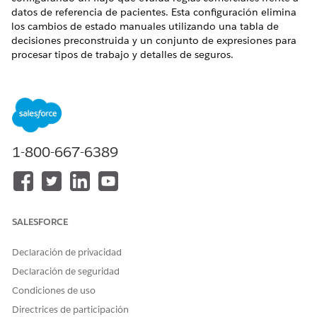
datos de referencia de pacientes. Esta configuración elimina
los cambios de estado manuales utilizando una tabla de
decisiones preconstruida y un conjunto de expresiones para
procesar tipos de trabajo y detalles de seguros.
EDICIONES NECESARIAS
Disponible en: Lightning Experience
Disponible en:
Enterprise Edition
y
Unlimited Edition
con
Health Cloud
1-800-667-6389
PERMISOS DE USUARIO NECESARIOS
Para gestionar valores de
Personalizar aplicación
lista de selección:
SALESFORCE
Para modificar o activar
Gestionar flujos
Declaración de privacidad
flujos:
Declaración de seguridad
Para crear, modificar, activar
Diseñador de motor de
Condiciones de uso
y eliminar un conjunto de
reglas
expresiones o una tabla de
Directrices de participación