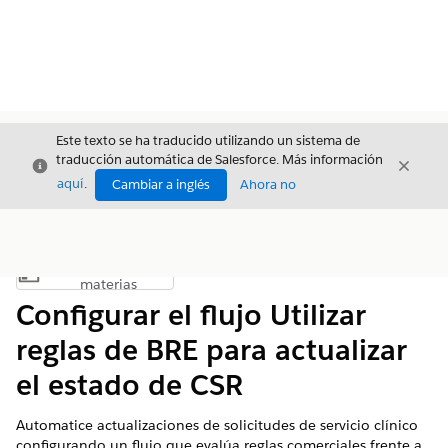
Este texto se ha traducido utilizando un sistema de
traducción automática de Salesforce. Más información
Cerrar
Cerrar
Cerrar
aquí
.
Cambiar a inglés
Ahora no
Índice de
Mostrar índice de materias
materias
Configurar el flujo Utilizar
reglas de BRE para actualizar
el estado de CSR
Automatice actualizaciones de solicitudes de servicio clínico
configurando un flujo que evalúa reglas comerciales frente a