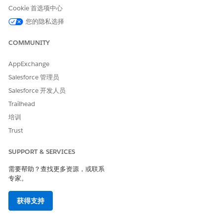
新建
Cookie 首选项中心
正在处理
您的隐私选择
等待回复
需要手动审核
COMMUNITY
已拒绝
已接受
AppExchange
已计划
Salesforce 管理员
已完成
已结束 - 无预约
Salesforce 开发人员
将这些精确值添加到临床服务请求状态原因选项列表中。
Trailhead
缺少信息
培训
需要手动
Trust
复杂工作类型
无效保险
SUPPORT & SERVICES
无规则匹配
准备事先授权
需要帮助？查找更多资源，或联系
专家。
验证“使用 BRE 规则更新 CSR 状态”流是否处于活动状态。如果
您在复制时更改了表达式集或决策表的名称，请在流的“调用事
获得支持
先授权决策表”元素中更新它们的值。