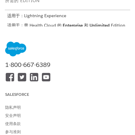
所需的 EDITION
适用于：Lightning Experience
适用于：带 Health Cloud 的
Enterprise
和
Unlimited
Edition
所需用户权限
管理选项列表值：
自定义应用程序
编辑或激活流：
管理流
1-800-667-6389
创建、编辑、激活和删除表达
规则引擎设计器
式集或决策表：
在开始此任务前，请确保贵组织拥有所需的业务规则引擎 (BRE) 许
SALESFORCE
可证（
和
）。
BRERuntimeAddOn
BREDesignerAddOn
复制
患者转诊表达式集和患者转诊决策表。
隐私声明
添加
数据到决策表
。确保您的 .csv 文件按以下顺序包含以下四
安全声明
个标题：WorkType、CSRStatusReason、InsuranceStatus 和
使用条款
CSRStatus。
将这些精确值添加到临床服务请求状态选项列表中。
参与准则