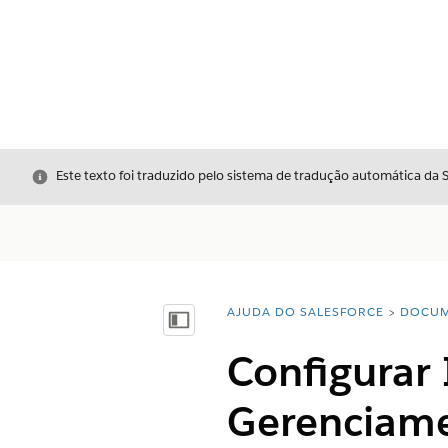
Fechar
Este texto foi traduzido pelo sistema de tradução automática da 
AJUDA DO SALESFORCE
DOCUM
Você está aqui:
Mostrar índice
Configurar
Gerenciame