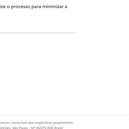
tize o processo para minimizar a
Health Cloud Foundation
de monitoramento de doenças
e Arquiteto do Data Cloud
arcas comerciais dos respectivos proprietários.
onções, São Paulo - SP, 04575-000 Brasil