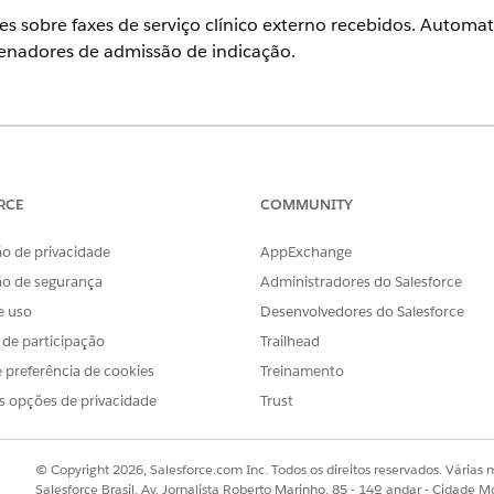
es sobre faxes de serviço clínico externo recebidos. Automa
enadores de admissão de indicação.
perience
prise
e
Unlimited
com o Health Cloud
RCE
COMMUNITY
PERMISSÕES NECESSÁRIAS DO USUÁRIO
o de privacidade
AppExchange
nto para saúde:
ão de segurança
Administradores do Salesforce
Conjunto de permissões 
e uso
Desenvolvedores do Salesforce
E
s de participação
Trailhead
Conjunto de permissões 
 preferência de cookies
Treinamento
s opções de privacidade
Trust
E
Conjunto de permissões d
© Copyright 2026, Salesforce.com Inc. Todos os direitos reservados. Várias m
E
Salesforce Brasil, Av. Jornalista Roberto Marinho, 85 - 14º andar - Cidade M