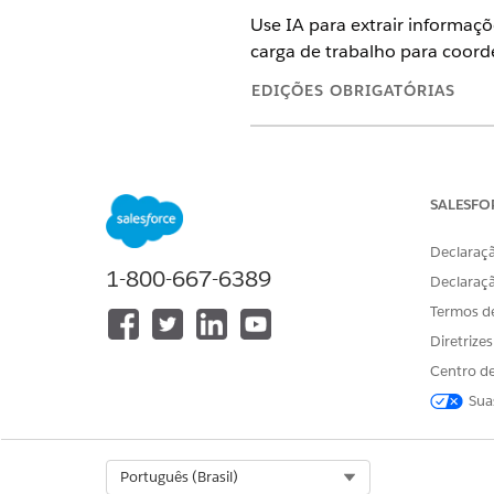
Use IA para extrair informaçõ
carga de trabalho para coord
EDIÇÕES OBRIGATÓRIAS
Disponível em: Lightning Ex
Disponível em: Edições
Enter
SALESFO
Declaraçã
1-800-667-6389
Para configurar a IA do docume
Declaraç
Termos d
Diretrize
Centro de
Sua
Select Org
Português (Brasil)