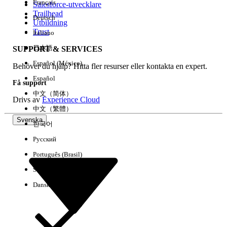
Français
Salesforce-utvecklare
Trailhead
Deutsch
Händelse
Utbildning
Trust
Italiano
日本語
SUPPORT & SERVICES
Español (México)
Behöver du hjälp? Hitta fler resurser eller kontakta en expert.
Rensa alla
Klart
Español
Få support
中文（简体）
Drivs av
Experience Cloud
中文（繁體）
Svenska
한국어
Русский
Português (Brasil)
Suomi
Dansk
Inga resultat