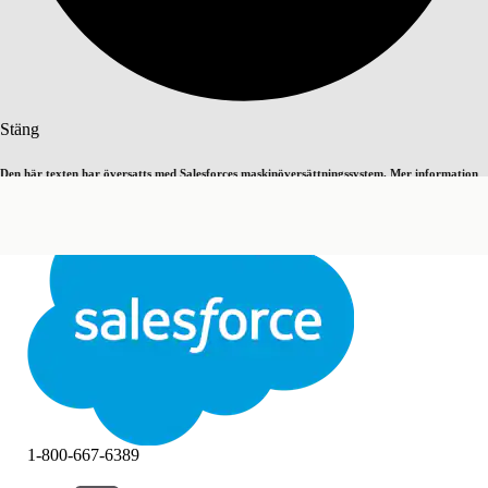
Sök
Stäng
Den här texten har översatts med Salesforces maskinöversättningssystem. Mer information
Byt till engelska
Inte nu
här
.
Stäng
Stäng
1-800-667-6389