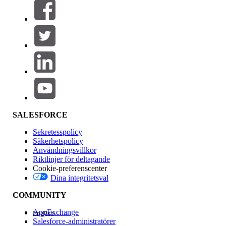
Filtrera efter (0)
VÄLJ FILTER
Lägg till
Produktområde
Funktionspåverkan
SALESFORCE
Sekretesspolicy
Säkerhetspolicy
Användningsvillkor
Riktlinjer för deltagande
Cookie-preferenscenter
Dina integritetsval
Version
COMMUNITY
AppExchange
English
Salesforce-administratörer