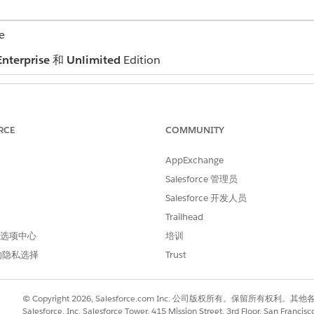
e
Enterprise
和
Unlimited
Edition
所需用户权限
Health Cloud Foundati
RCE
COMMUNITY
与
AppExchange
疾病监测权限集
Salesforce 管理员
和
Salesforce 开发人员
Trailhead
Data Cloud 架构师权限集
 首选项中心
培训
和
的隐私选择
Trust
文档 AI for Health 权限集
和
© Copyright 2026, Salesforce.com Inc. 公司版权所有。保留所
Salesforce, Inc. Salesforce Tower, 415 Mission Street, 3rd Floor, San Francis