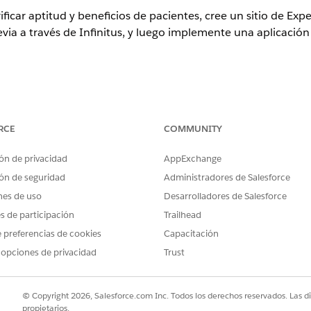
rificar aptitud y beneficios de pacientes, cree un sitio de Exp
via a través de Infinitus, y luego implemente una aplicació
perience
RCE
COMMUNITY
ition
y
Unlimited Edition
con Health Cloud
ón de privacidad
AppExchange
ARIOS
ón de seguridad
Administradores de Salesforce
e Cloud:
Crear y configurar experienci
nes de uso
Desarrolladores de Salesforce
es de participación
Trailhead
sitio de Experience Cloud:
Ser un miembro del sitio Y V
configurar experiencias
 preferencias de cookies
Capacitación
 opciones de privacidad
Trust
 credenciales externas:
Gestionar credenciales nombr
Gestionar flujos
© Copyright 2026, Salesforce.com Inc. Todos los derechos reservados. Las d
oft Direct
Administrador de MuleSoft
propietarios.