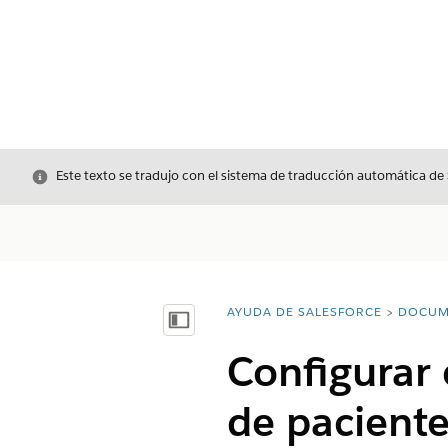
Cerrar
Este texto se tradujo con el sistema de traducción automática de
AYUDA DE SALESFORCE
DOCUM
Usted está aquí:
Mostrar índice de materias
Configurar e
de paciente