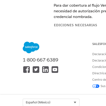
Para dar cobertura al flujo Ve
necesidad de autorización pre
credencial nombrada.
EDICIONES NECESARIAS
Disponible en: Lightning Ex
SALESFO
Disponible en:
Enterprise Ed
Declaraci
PERMISOS DE USUARIO NECES
1-800-667-6389
Declaraci
Para crear un sitio de Experienc
Condicio
Directric
Para personalizar o publicar un 
Centro de
Sus
Para crear, modificar o eliminar
Para modificar o activar flujos:
Select Org
Español (México)
Para gestionar activos de MuleS