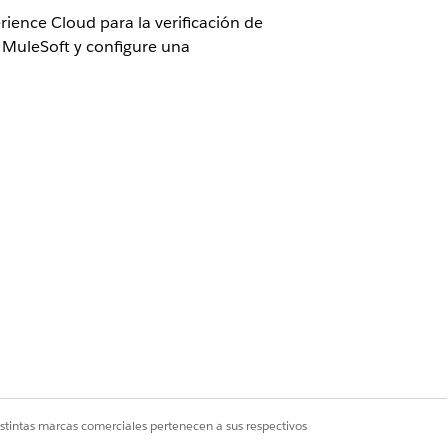
erience Cloud para la verificación de
n MuleSoft y configure una
as Y Ver parámetros y configuración
er parámetros y configuración Y Crear y
adas o personalizar aplicación
istintas marcas comerciales pertenecen a sus respectivos