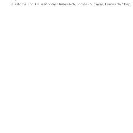
Salesforce, Inc. Calle Montes Urales 424, Lomas - Virreyes, Lomas de Chap
se Apex.
ipo de cuentas el archivo descargable que contiene los datos 
ses Apex en el cuadro Búsqueda rápida y, a continuación, seleccio
ice.
pex en el archivo descargado en el paso uno para EBVCallbackServ
er.
Apex en el archivo descargado en el paso uno para PACallbackHandl
 Cloud