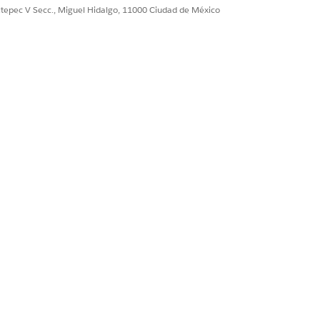
ultepec V Secc., Miguel Hidalgo, 11000 Ciudad de México
de la clase Apex.
ne Clases Apex.
ice.
er.