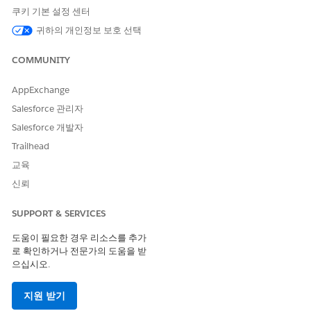
쿠키 기본 설정 센터
귀하의 개인정보 보호 선택
COMMUNITY
노트
계정 팀에 Apex 클래스 데이터가 포함된 다운로드 가능한 파
AppExchange
일을 문의하십시오.
Salesforce 관리자
Salesforce 개발자
설정에서 빠른 찾기 상자에 Apex 클래스를 입력한 후 Apex 클
Trailhead
래스를 선택합니다.
EBVCallbackService 클래스를 만듭니다.
교육
새로 만들기를 클릭합니다.
신뢰
EBVCallbackService에 대해 1단계에서 다운로드한 파일에
Apex 코드를 복사하여 붙여넣습니다.
SUPPORT & SERVICES
클래스를 저장합니다.
도움이 필요한 경우 리소스를 추가
PACallbackHandler 클래스를 만듭니다.
로 확인하거나 전문가의 도움을 받
새로 만들기를 클릭합니다.
으십시오.
PACallbackHandler에 대해 1단계에서 다운로드한 파일에
Apex 코드를 복사하여 붙여넣습니다.
지원 받기
클래스를 저장합니다.