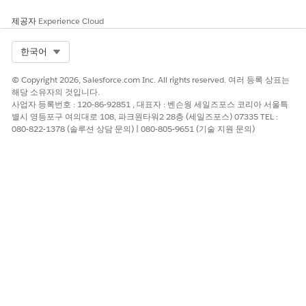
Experience Cloud 사이트 만들기
제공자
Experience Cloud
설정에서 빠른 찾기 상자에 모든 사이트를 입력한 후 모든 사이
Select Org
한국어
트를 선택합니다.
새로 만들기를 클릭합니다.
© Copyright 2026, Salesforce.com Inc. All rights reserved. 여러 등록 상표는
Build Your Own(LWR) 템플릿을 선택한 다음, 시작하기를 클릭
해당 소유자의 것입니다.
합니다.
사업자 등록번호 : 120-86-92851 , 대표자 : 벤슨웡 세일즈포스 코리아 서울특
이름(예: EBV 콜백 사이트) 및 URL 접두사(예: ebvcallback)를
별시 영등포구 여의대로 108, 파크원타워2 28층 (세일즈포스) 07335 TEL :
080-822-1378 (솔루션 상담 문의) | 080-805-9651 (기술 지원 문의)
입력합니다.
만들기를 클릭합니다.
게스트 사용자 액세스 구성
작업 영역에서 빌더를 선택합니다.
설정 아이콘을 클릭한 다음, 일반을 선택합니다.
공용 액세스를 선택합니다.
게스트 사용자 프로필 아래에서 사이트의 게스트 프로필에 대한
링크(예: EBV 콜백 사이트 프로필)를 클릭합니다.
프로필 페이지에서 다음 업데이트를 수행합니다.
Apex 클래스 액세스: 편집을 클릭한 다음,
PACallbackHandler 및 EBVCallbackService를 추가합니