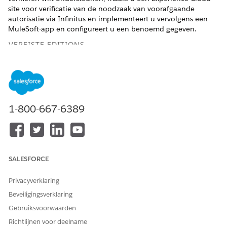
site voor verificatie van de noodzaak van voorafgaande
autorisatie via Infinitus en implementeert u vervolgens een
MuleSoft-app en configureert u een benoemd gegeven.
VEREISTE EDITIONS
Beschikbaar in: Lightning Experience
Beschikbaar in:
Enterprise
en
Unlimited
Edition met Health
Cloud
1-800-667-6389
BENODIGDE GEBRUIKERSMACHTIGINGEN
Een Experience Cloud-site
Omgevingen maken en
maken:
instellen EN Set-up en
configuratie weergeven
SALESFORCE
Als u een Experience Cloud-
Omgevingen maken en
Privacyverklaring
site wilt aanpassen of
instellen EN Set-up en
publiceren:
configuratie weergeven EN
Beveiligingsverklaring
lid zijn van de site
Gebruiksvoorwaarden
Externe inloggegevens
Benoemde gegevens
Richtlijnen voor deelname