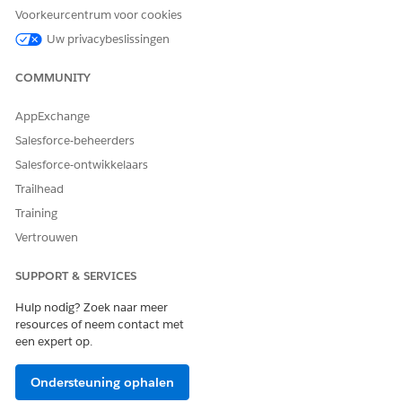
maken, bewerken of
beheren of toepassing
Voorkeurcentrum voor cookies
verwijderen:
aanpassen
Uw privacybeslissingen
Stromen bewerken of
Stromen beheren
activeren:
COMMUNITY
MuleSoft Direct-activa
MuleSoft-beheerder
beheren
AppExchange
Salesforce-beheerders
Apex klassen maken
Salesforce-ontwikkelaars
Trailhead
Download de Apex Class-bestanden.
Training
Vertrouwen
SUPPORT & SERVICES
OPMERKING
Vraag uw accountteam naar het downloadbare bestand
Hulp nodig? Zoek naar meer
dat de Apex Class-gegevens bevat.
resources of neem contact met
een expert op.
Geef vanuit Set-up Apex klassen op in het vak Snel zoeken
Ondersteuning ophalen
en selecteer vervolgens Apex klassen.