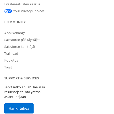
Anna palautetta, jotta voimme kehittyä!
Evästeasetusten keskus
Kyllä
Ei
Your Privacy Choices
COMMUNITY
AppExchange
Salesforce-pääkäyttäjät
Salesforce-kehittäjät
Trailhead
Koulutus
Trust
SUPPORT & SERVICES
Tarvitsetko apua? Hae lisää
resursseja tai ota yhteys
asiantuntijaan.
Hanki tukea