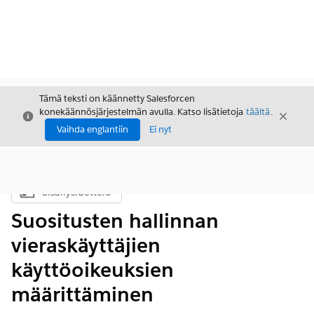
Tämä teksti on käännetty Salesforcen
konekäännösjärjestelmän avulla. Katso lisätietoja
täältä
.
Sulje
Sulje
Sulje
Vaihda englantiin
Ei nyt
Sisällysluettelo
Näytä sisällysluettelo
Suositusten hallinnan
vieraskäyttäjien
käyttöoikeuksien
määrittäminen