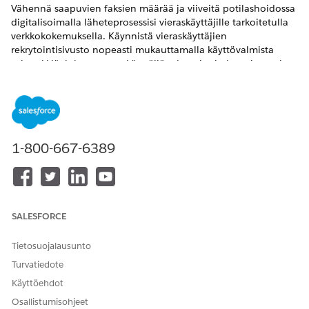
Vähennä saapuvien faksien määrää ja viiveitä potilashoidossa
digitalisoimalla läheteprosessisi vieraskäyttäjille tarkoitetulla
verkkokokemuksella. Käynnistä vieraskäyttäjien
rekrytointisivusto nopeasti mukauttamalla käyttövalmista
esimerkkiä, joka opastaa käyttäjiä rekrytoinnin luomisessa ja
siihen liittyvien asiakirjojen lataamisessa.
VAADITUT VERSIOT
Käytettävissä: Lightning Experiencessa
1-800-667-6389
Käytettävissä: Health Cloudin
Enterprise
- ja
Unlimited
Edition
-versiot
Määritä vieraskäyttäjien käyttöoikeudet noudattamalla
ohjatun määritystoiminnon Lähetepotilaiden hallinta-
SALESFORCE
asetusten Experience Cloud -asetukset -välilehden
määritysvaiheita.
Tietosuojalausunto
Turvatiedote
Käyttöehdot
RATKAISIKO TÄMÄ ARTIKKELI ONGELMASI?
Osallistumisohjeet