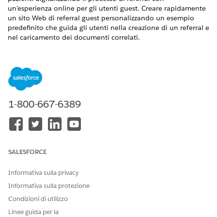
un'esperienza online per gli utenti guest. Creare rapidamente
un sito Web di referral guest personalizzando un esempio
predefinito che guida gli utenti nella creazione di un referral e
nel caricamento dei documenti correlati.
VERSIONI (EDITION) RICHIESTE
Disponibile nelle versioni: Lightning Experience
Disponibile in:
Enterprise Edition
e
Unlimited Edition
con
Health Cloud
1-800-667-6389
Per impostare l'accesso per gli utenti guest, seguire la
procedura di impostazione descritta nella scheda
Impostazioni Experience Cloud per i referral dell'impostazione
guidata Impostazioni di gestione dei referral.
SALESFORCE
Informativa sulla privacy
Informativa sulla protezione
QUESTO ARTICOLO HA RISOLTO IL PROBLEMA?
Condizioni di utilizzo
Facci sapere, così possiamo migliorare!
Linee guida per la