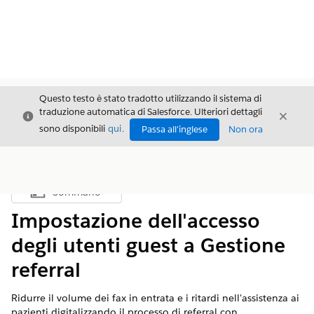
Questo testo è stato tradotto utilizzando il sistema di
traduzione automatica di Salesforce. Ulteriori dettagli
Chiudi
Chiud
Chiudi
sono disponibili
qui
.
Passa all'inglese
Non ora
Sommario
Mostra sommario
Impostazione dell'accesso
degli utenti guest a Gestione
referral
Ridurre il volume dei fax in entrata e i ritardi nell'assistenza ai
pazienti digitalizzando il processo di referral con