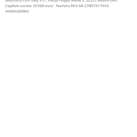
salesforce.com Italy S.r.l., Piazza Filippo Meda 5, 20121 Milano (MI)
Capitale sociale 10.000 euro - Numero REA MI-1785731 P.IVA
04959160963