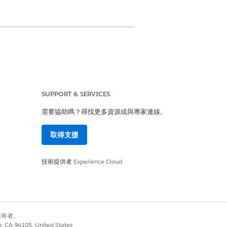
ud 設定」索引標籤中的設定步驟。
SUPPORT & SERVICES
需要協助嗎？尋找更多資源或與專家連線。
是
否
取得支援
技術提供者
Experience Cloud
別擁有者。
co, CA 94105, United States