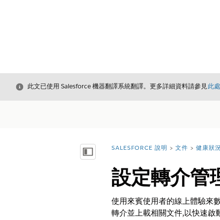
結束
此文已使用 Salesforce 機器翻譯系統翻譯。更多詳細資料請參見
此
SALESFORCE 說明
文件
健康狀
您位於此處：
顯示目錄
設定轉介管
使用來賓使用者的線上體驗來數
轉介並上載相關文件,以快速啟