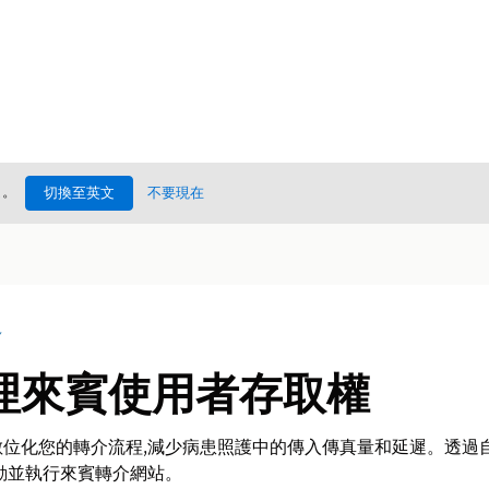
處
。
切換至英文
不要現在
況
理來賓使用者存取權
位化您的轉介流程,減少病患照護中的傳入傳真量和延遲。透過
動並執行來賓轉介網站。