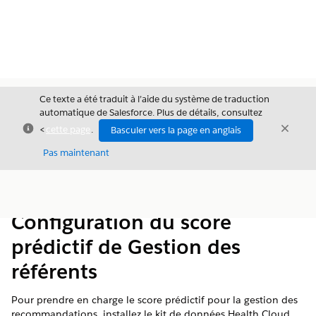
Ce texte a été traduit à l’aide du système de traduction
automatique de Salesforce. Plus de détails, consultez
Fermer
Ferme
<
cette page
.
Basculer vers la page en anglais
Fermer
Pas maintenant
Table des
Afficher la table des matières
matières
Configuration du score
prédictif de Gestion des
référents
Pour prendre en charge le score prédictif pour la gestion des
recommandations, installez le kit de données Health Cloud