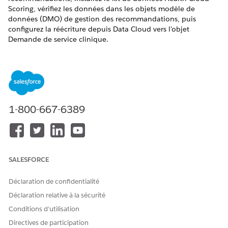
Scoring, vérifiez les données dans les objets modèle de
données (DMO) de gestion des recommandations, puis
configurez la réécriture depuis Data Cloud vers l'objet
Demande de service clinique.
ÉDITIONS REQUISES
Disponible avec : Lightning Experience
Disponible avec : éditions
Enterprise
et
Unlimited
avec
Health Cloud
1-800-667-6389
AUTORISATIONS UTILISATEUR REQUISES
Pour accéder à la
Profil administrateur
Configuration de Data Cloud
SALESFORCE
système
:
OU
Déclaration de confidentialité
Ensemble d'autorisations
Déclaration relative à la sécurité
Data Cloud Architect
Conditions d’utilisation
Pour gérer les modèles
Personnaliser l'application
Directives de participation