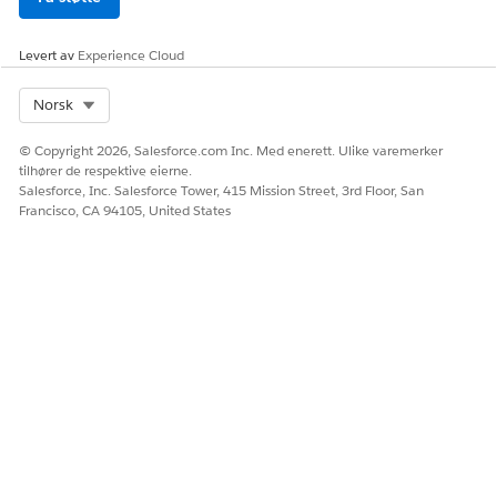
Startdato for status
Levert av
Experience Cloud
Detaljer om forespørsel
Detaljpostreferanse
om klinisk tjeneste
Select Org
Norsk
Arbeidstype
Navn
© Copyright 2026, Salesforce.com Inc. Med enerett. Ulike varemerker
Beregnet varighet
tilhører de respektive eierne.
Salesforce, Inc. Salesforce Tower, 415 Mission Street, 3rd Floor, San
Diagnostisk
Diagnostisk kategori
Francisco, CA 94105, United States
oppsummering
Pasienttilstand
Severity (Forskjell)
Konfigurer scoringsrammeverket.
Finn og velg
Scoring Framework
under Oppsett.
Installer malen Referral Management Scoring (Score
for henvisningsledelse).
Konfigurer tilbakeskriving fra Data Cloud til objektet
Klinisk tjenesteforespørsel ved å opprette en
kopifeltforbedring
.
Velg Scoring Data for Clinical Service Request som