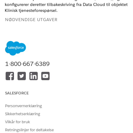
konfigurerer deretter tilbakeskriving fra Data Cloud til objektet
Klinisk tjenesteforespørsel.
NØDVENDIGE UTGAVER
Tilgjengelig i Lightning Experience
Tilgjengelig i
Enterprise
og
Unlimited
Edition med Health
Cloud
1-800-667-6389
NØDVENDIGE BRUKERTILLATELSER
For å få tilgang til Data
Systemadministratorprofil
Cloud-oppsett:
ELLER
SALESFORCE
Tillatelsessettet Data Cloud-
arkitekt
Personvernerklæring
For å behandle
Tilpasse program
Sikkerhetserklæring
scoringsrammeverkmaler:
Endre alle data
Vilkår for bruk
OG
Retningslinjer for deltakelse