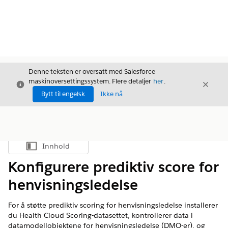
Denne teksten er oversatt med Salesforce
maskinoversettingssystem. Flere detaljer
her
.
Avslutt
Avslut
Avslutt
Bytt til engelsk
Ikke nå
Innhold
Vis innholdsfortegnelse
Konfigurere prediktiv score for
henvisningsledelse
For å støtte prediktiv scoring for henvisningsledelse installerer
du Health Cloud Scoring-datasettet, kontrollerer data i
datamodellobjektene for henvisningsledelse (DMO-er), og