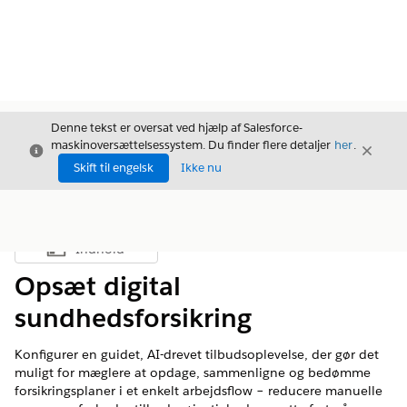
Denne tekst er oversat ved hjælp af Salesforce-
maskinoversættelsessystem. Du finder flere detaljer
her
.
Luk
Luk
Luk
Skift til engelsk
Ikke nu
Indhold
Vis indholdsfortegnelse
Opsæt digital
sundhedsforsikring
Konfigurer en guidet, AI-drevet tilbudsoplevelse, der gør det
muligt for mæglere at opdage, sammenligne og bedømme
forsikringsplaner i et enkelt arbejdsflow – reducere manuelle