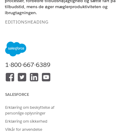
processer, forbedre tilbudsnøjagtighed og sætte fart på
tilbudstid, mens de øger mæglerproduktiviteten og
ibrugtagningen.
EDITIONSHEADING
Tilgængelig i: Lightning Experience
Tilgængelig i:
Enterprise
og
Unlimited
Edition med
tillægslicenser til Health Cloud, Digital Insurance og
Agentforce for Health Cloud
1-800-667-6389
Før du opsætter Digital sundhedsforsikring, skal du sørge for
at:
Opsæt digital forsikring
Udforsk Group Benefits i Digital Forsikring
SALESFORCE
Aktiver Digitale oplevelser
Erklæring om beskyttelse af
personlige oplysninger
Erklæring om sikkerhed
LØSTE DENNE ARTIKEL DIT PROBLEM?
Vilkår for anvendelse
Giv os besked, så vi kan forbedre os!